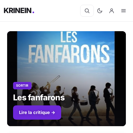
KRINEIN
Cinéma
Séries
Manga
SORTIR
BD
Les fanfarons
Livres
Lire la critique →
Jeux vidéo
Jeux de société