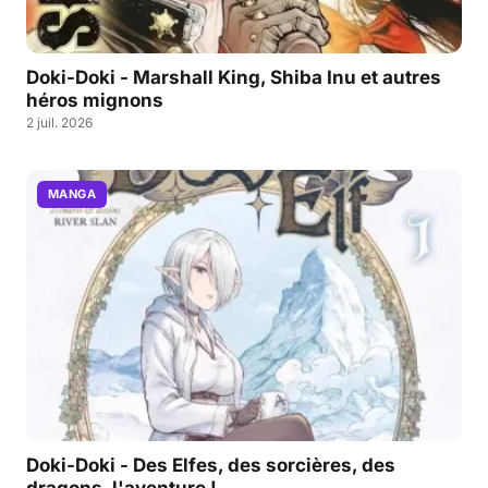
Doki-Doki - Marshall King, Shiba Inu et autres
héros mignons
2 juil. 2026
MANGA
Doki-Doki - Des Elfes, des sorcières, des