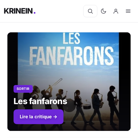
KRINEIN
Cinéma
Séries
Manga
SORTIR
BD
Les fanfarons
Livres
Lire la critique →
Jeux vidéo
Jeux de société