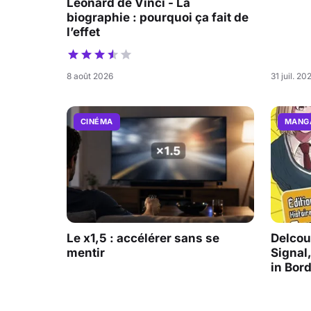
Léonard de Vinci - La
biographie : pourquoi ça fait de
l’effet
8 août 2026
31 juil. 20
CINÉMA
MANG
Le x1,5 : accélérer sans se
Delcour
mentir
Signal,
in Bor