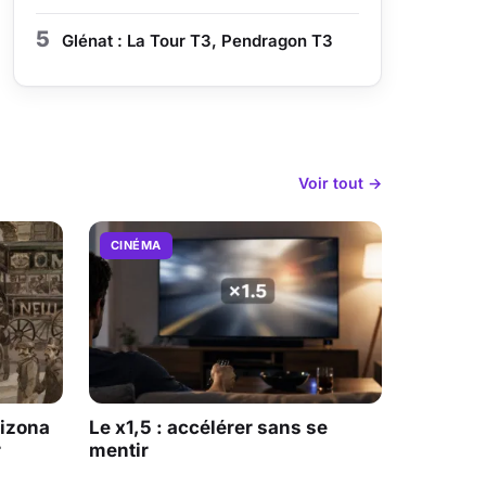
5
Glénat : La Tour T3, Pendragon T3
Voir tout →
CINÉMA
rizona
Le x1,5 : accélérer sans se
r
mentir