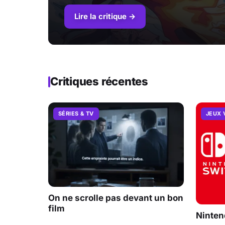
Lire la critique →
Critiques récentes
SÉRIES & TV
JEUX 
On ne scrolle pas devant un bon
film
Ninten