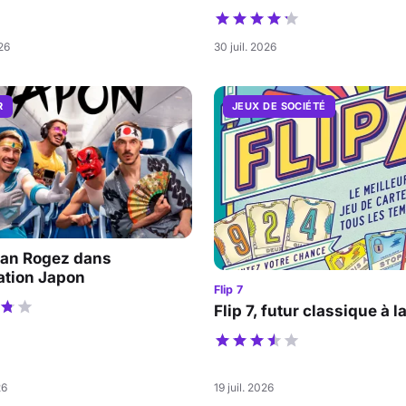
026
30 juil. 2026
R
JEUX DE SOCIÉTÉ
an Rogez dans
ation Japon
Flip 7
Flip 7, futur classique à l
26
19 juil. 2026