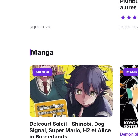
Pluribu
autres
31 juil. 2026
29 juil. 20
Manga
MANGA
MANG
Delcourt Soleil - Shinobi, Dog
Signal, Super Mario, H2 et Alice
Demon Sl
in Borderlands