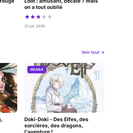
 rouge
Loot : amusant, décalé ? mais
on a tout oublié
22 juil. 2026
Voir tout →
MANGA
,
Doki-Doki - Des Elfes, des
sorcières, des dragons,
l'aventure !