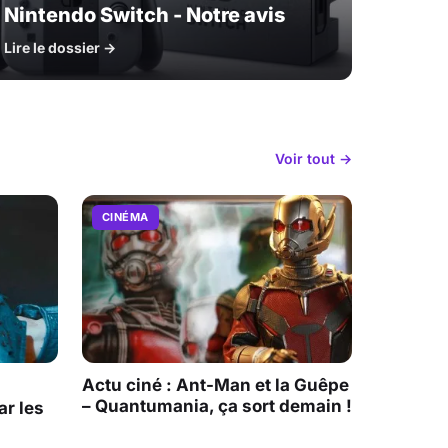
Nintendo Switch - Notre avis
Lire le dossier →
Voir tout →
CINÉMA
Actu ciné : Ant-Man et la Guêpe
– Quantumania, ça sort demain !
r les