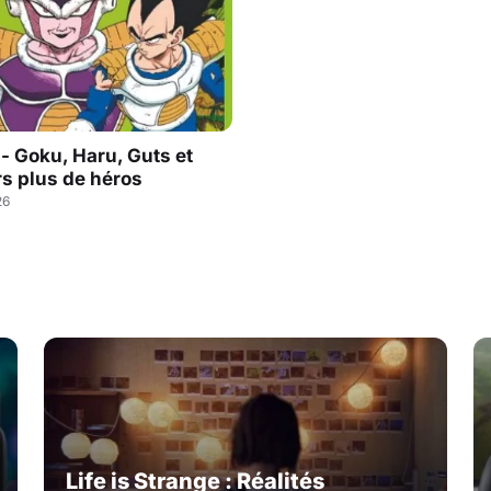
 - Goku, Haru, Guts et
rs plus de héros
26
Life is Strange : Réalités