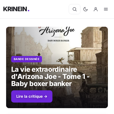
KRINEIN
Cinéma
Séries
BANDE DESSINÉE
Manga
La vie extraordinaire
BD
d'Arizona Joe - Tome 1 -
Baby boxer banker
Livres
Lire la critique →
Jeux vidéo
Jeux de société