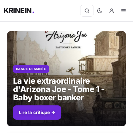
KRINEIN
Cinéma
Séries
BANDE DESSINÉE
Manga
La vie extraordinaire
BD
d'Arizona Joe - Tome 1 -
Baby boxer banker
Livres
Lire la critique →
Jeux vidéo
Jeux de société