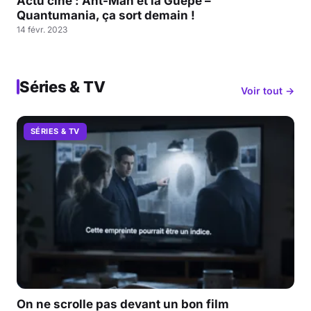
Actu ciné : Ant-Man et la Guêpe –
Quantumania, ça sort demain !
14 févr. 2023
Séries & TV
Voir tout →
SÉRIES & TV
On ne scrolle pas devant un bon film