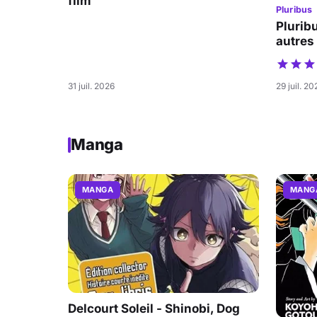
film
Pluribus
Pluribu
autres
31 juil. 2026
29 juil. 20
Manga
MANGA
MANG
Delcourt Soleil - Shinobi, Dog