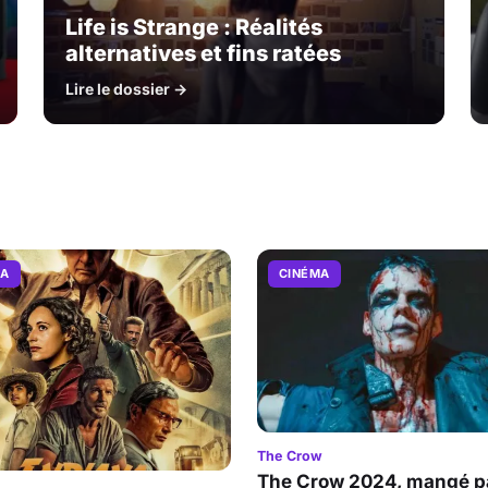
Life is Strange : Réalités
alternatives et fins ratées
Lire le dossier →
MA
CINÉMA
The Crow
The Crow 2024, mangé pa