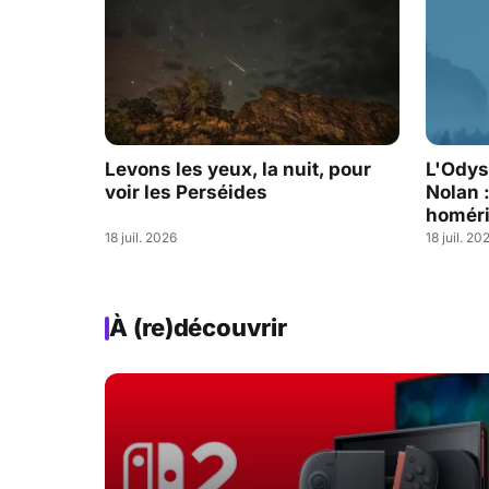
Levons les yeux, la nuit, pour
L'Odys
voir les Perséides
Nolan 
homéri
18 juil. 2026
18 juil. 20
À (re)découvrir