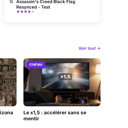
5
Assassin's Creed Black Flag
Resynced - Test
Voir tout →
CINÉMA
rizona
Le x1,5 : accélérer sans se
r
mentir