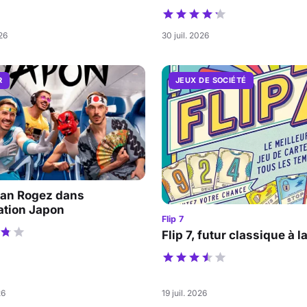
026
30 juil. 2026
R
JEUX DE SOCIÉTÉ
an Rogez dans
ation Japon
Flip 7
Flip 7, futur classique à l
26
19 juil. 2026