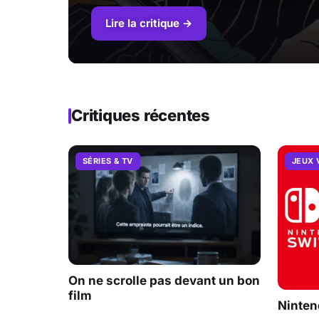
Lire la critique →
Critiques récentes
SÉRIES & TV
JEUX 
On ne scrolle pas devant un bon
film
Ninten