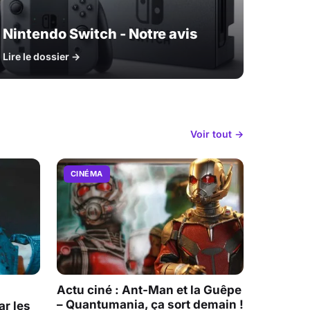
Nintendo Switch - Notre avis
Lire le dossier →
Voir tout →
CINÉMA
Actu ciné : Ant-Man et la Guêpe
– Quantumania, ça sort demain !
r les