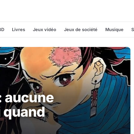
BD
Livres
Jeux vidéo
Jeux de société
Musique
S
: aucune
ai quand