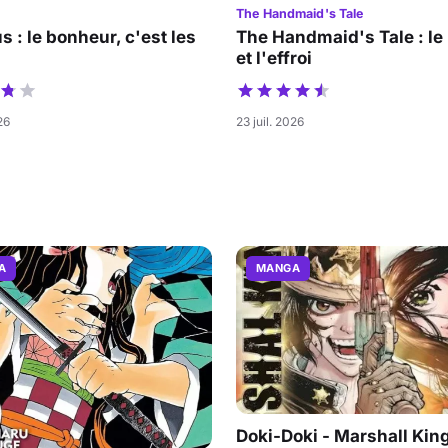
The Handmaid's Tale
s : le bonheur, c'est les
The Handmaid's Tale : le
et l'effroi
26
23 juil. 2026
A
MANGA
Doki-Doki - Marshall King