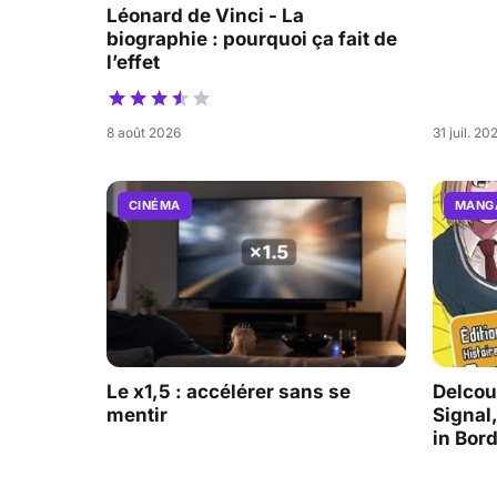
Léonard de Vinci - La
biographie : pourquoi ça fait de
l’effet
8 août 2026
31 juil. 20
CINÉMA
MANG
Le x1,5 : accélérer sans se
Delcour
mentir
Signal,
in Bor