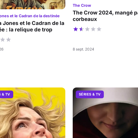
The Crow
The Crow 2024, mangé pa
ones et le Cadran de la destinée
corbeaux
a Jones et le Cadran de la
e : la relique de trop
026
8 sept. 2024
S & TV
SÉRIES & TV