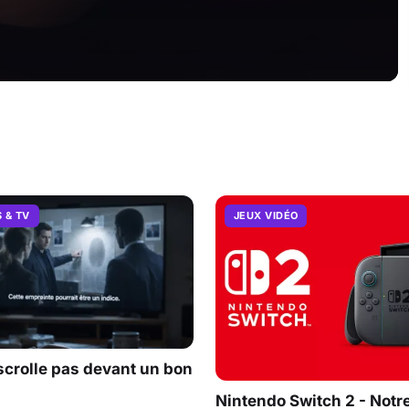
S & TV
JEUX VIDÉO
scrolle pas devant un bon
Nintendo Switch 2 - Notre