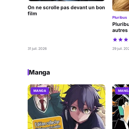
On ne scrolle pas devant un bon
film
Pluribus
Pluribu
autres
31 juil. 2026
29 juil. 20
Manga
MANGA
MANG