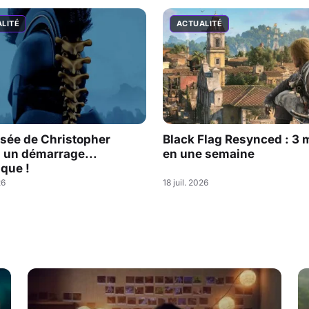
LITÉ
ACTUALITÉ
sée de Christopher
Black Flag Resynced : 3 m
: un démarrage...
en une semaine
que !
26
18 juil. 2026