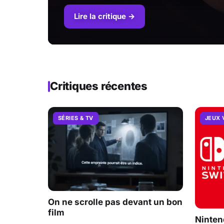
Lire la critique →
Critiques récentes
SÉRIES & TV
JEUX 
On ne scrolle pas devant un bon
film
Ninten