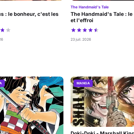
The Handmaid's Tale
s : le bonheur, c'est les
The Handmaid's Tale : le
et l'effroi
26
23 juil. 2026
A
MANGA
Doki-Doki - Marshall King