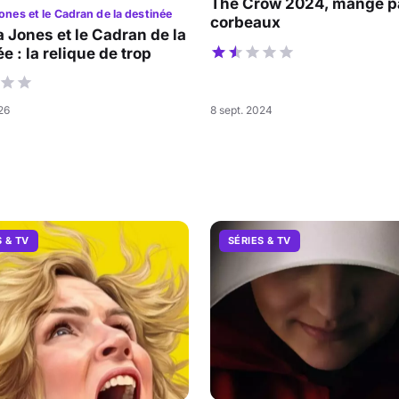
The Crow 2024, mangé pa
ones et le Cadran de la destinée
corbeaux
a Jones et le Cadran de la
e : la relique de trop
026
8 sept. 2024
S & TV
SÉRIES & TV