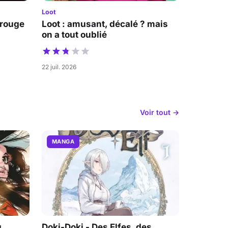
Loot
 rouge
Loot : amusant, décalé ? mais
on a tout oublié
22 juil. 2026
Voir tout →
MANGA
,
Doki-Doki - Des Elfes, des