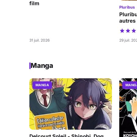
film
Pluribus
Pluribu
autres
31 juil. 2026
29 juil. 20
Manga
MANGA
MANG
Delcourt Soleil - Shinobi, Dog