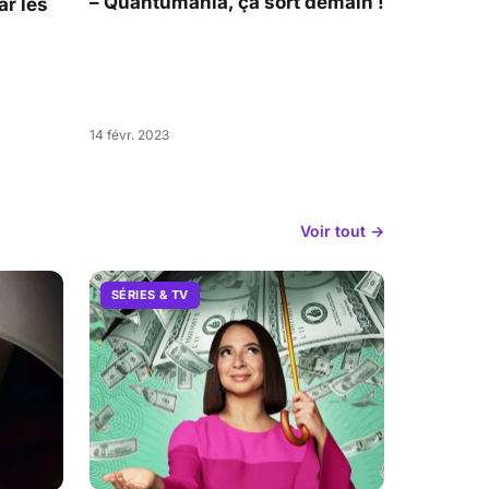
– Quantumania, ça sort demain !
r les
14 févr. 2023
Voir tout →
SÉRIES & TV