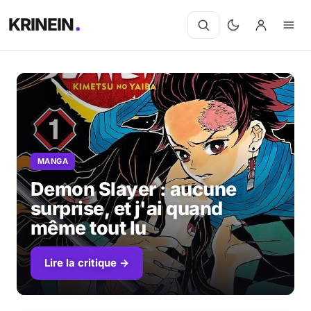
KRINEIN
Cinéma
Séries
MANGA
Manga
Demon Slayer : aucune
BD
surprise, et j'ai quand
même tout lu
Livres
Lire la critique →
Jeux vidéo
Jeux de société