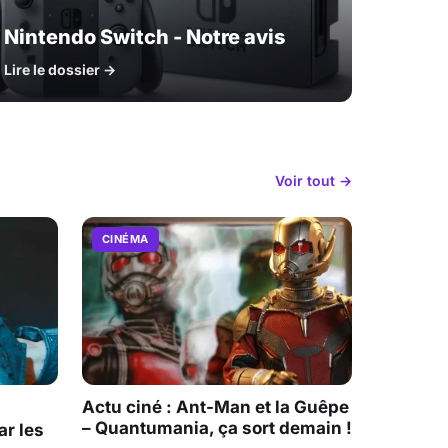
Nintendo Switch - Notre avis
Lire le dossier →
Voir tout →
CINÉMA
Actu ciné : Ant-Man et la Guêpe
– Quantumania, ça sort demain !
r les