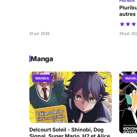
Pluribus
Pluribu
autres
31 juil. 2026
29 juil. 20
Manga
MANGA
MANG
Delcourt Soleil - Shinobi, Dog
Signal, Super Mario, H2 et Alice