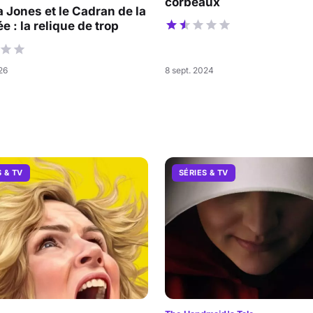
corbeaux
a Jones et le Cadran de la
e : la relique de trop
026
8 sept. 2024
S & TV
SÉRIES & TV