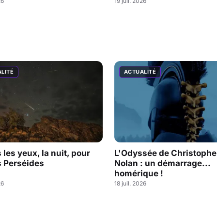
26
19 juil. 2026
LITÉ
ACTUALITÉ
les yeux, la nuit, pour
L'Odyssée de Christophe
s Perséides
Nolan : un démarrage...
homérique !
26
18 juil. 2026