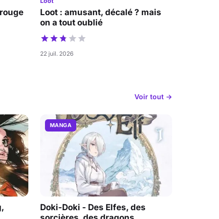
Loot
 rouge
Loot : amusant, décalé ? mais
on a tout oublié
22 juil. 2026
Voir tout →
MANGA
,
Doki-Doki - Des Elfes, des
sorcières, des dragons,