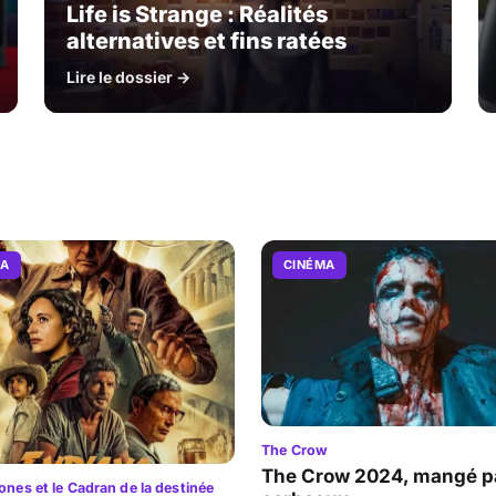
Life is Strange : Réalités
alternatives et fins ratées
Lire le dossier →
MA
CINÉMA
The Crow
The Crow 2024, mangé pa
ones et le Cadran de la destinée