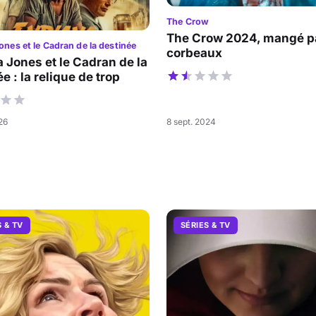
The Crow
The Crow 2024, mangé pa
ones et le Cadran de la destinée
corbeaux
a Jones et le Cadran de la
e : la relique de trop
026
8 sept. 2024
S & TV
SÉRIES & TV