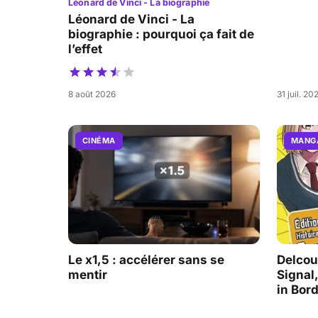
Léonard de Vinci - La biographie
Léonard de Vinci - La
biographie : pourquoi ça fait de
l’effet
8 août 2026
31 juil. 20
CINÉMA
MANG
Le x1,5 : accélérer sans se
Delcour
mentir
Signal,
in Bor