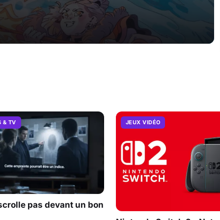
S & TV
JEUX VIDÉO
scrolle pas devant un bon