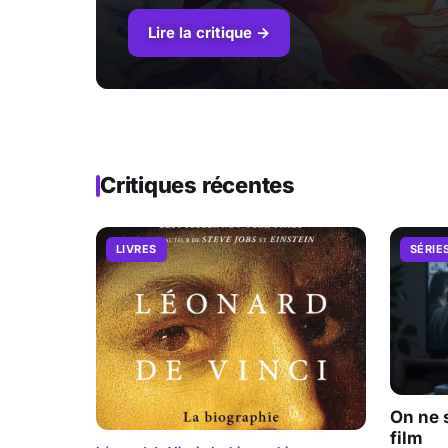
Lire la critique →
Critiques récentes
LIVRES
SÉRIE
On ne 
film