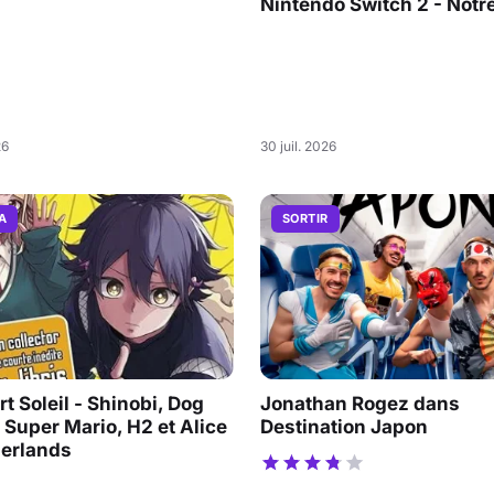
Nintendo Switch 2 - Notre
26
30 juil. 2026
A
SORTIR
t Soleil - Shinobi, Dog
Jonathan Rogez dans
 Super Mario, H2 et Alice
Destination Japon
derlands