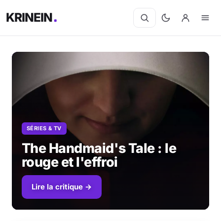
KRINEIN
Cinéma
Séries
Manga
SÉRIES & TV
BD
The Handmaid's Tale : le
rouge et l'effroi
Livres
Lire la critique →
Jeux vidéo
Jeux de société