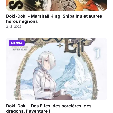
Doki-Doki - Marshall King, Shiba Inu et autres
héros mignons
2 juil. 2026
MANGA
Doki-Doki - Des Elfes, des sorcières, des
dragons, l'aventure !