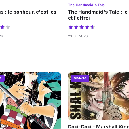
The Handmaid's Tale
s : le bonheur, c'est les
The Handmaid's Tale : le
et l'effroi
26
23 juil. 2026
A
MANGA
Doki-Doki - Marshall King