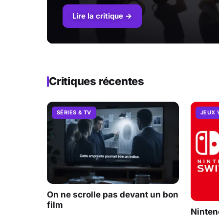
Lire la critique →
Critiques récentes
SÉRIES & TV
JEUX 
On ne scrolle pas devant un bon
film
Ninten