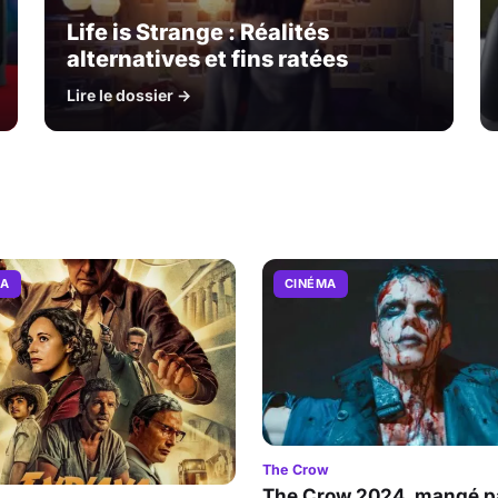
Life is Strange : Réalités
alternatives et fins ratées
Lire le dossier →
MA
CINÉMA
The Crow
The Crow 2024, mangé pa