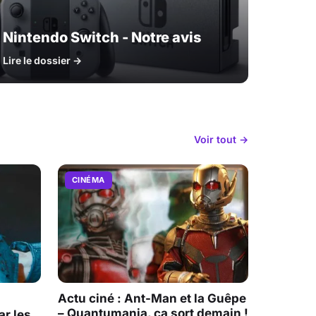
Nintendo Switch - Notre avis
Lire le dossier →
Voir tout →
CINÉMA
Actu ciné : Ant-Man et la Guêpe
– Quantumania, ça sort demain !
r les