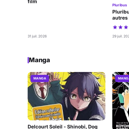
film
Pluribus
Pluribu
autres
31 juil. 2026
29 juil. 20
Manga
MANGA
MANG
Delcourt Soleil - Shinobi, Dog