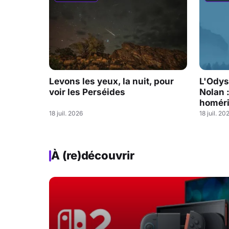
Levons les yeux, la nuit, pour
L'Odys
voir les Perséides
Nolan 
homéri
18 juil. 2026
18 juil. 20
À (re)découvrir