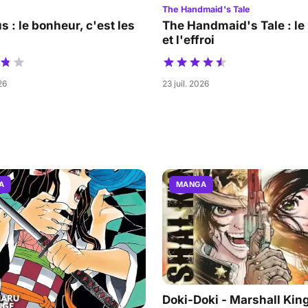
The Handmaid's Tale
s : le bonheur, c'est les
The Handmaid's Tale : le
et l'effroi
26
23 juil. 2026
A
MANGA
Doki-Doki - Marshall King