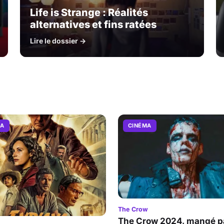
Life is Strange : Réalités
alternatives et fins ratées
Lire le dossier →
MA
CINÉMA
The Crow
The Crow 2024, mangé pa