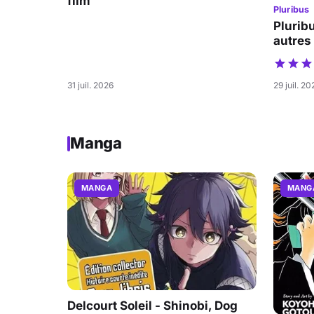
film
Pluribus
Pluribu
autres
31 juil. 2026
29 juil. 20
Manga
MANGA
MANG
Delcourt Soleil - Shinobi, Dog