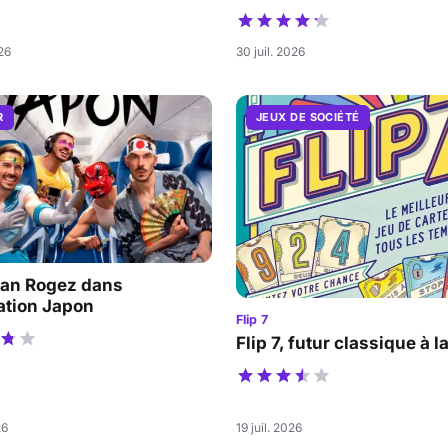
026
30 juil. 2026
R
JEUX DE SOCIÉTÉ
an Rogez dans
ation Japon
Flip 7
Flip 7, futur classique à l
26
19 juil. 2026