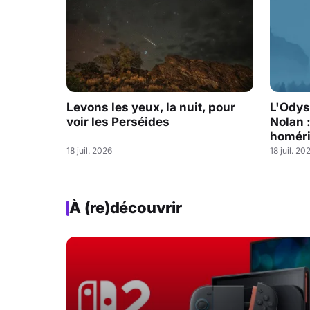
Levons les yeux, la nuit, pour
L'Odys
voir les Perséides
Nolan 
homéri
18 juil. 2026
18 juil. 20
À (re)découvrir