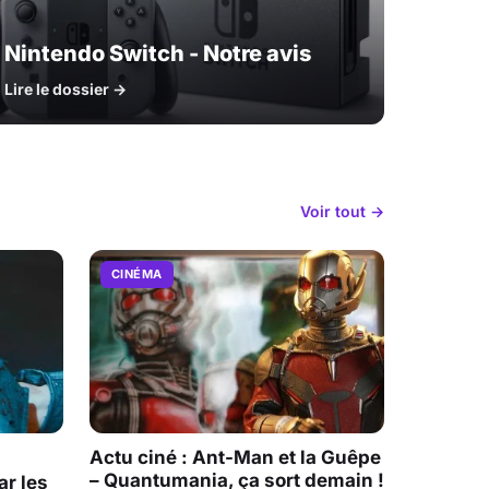
Nintendo Switch - Notre avis
Lire le dossier →
Voir tout →
CINÉMA
Actu ciné : Ant-Man et la Guêpe
– Quantumania, ça sort demain !
r les