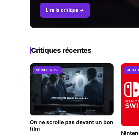
Lire la critique →
Critiques récentes
SÉRIES & TV
JEUX 
On ne scrolle pas devant un bon
film
Ninten