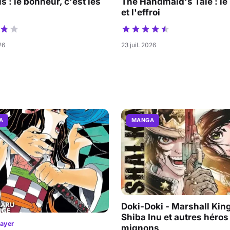
s : le bonheur, c'est les
The Handmaid's Tale : le
et l'effroi
26
23 juil. 2026
A
MANGA
Doki-Doki - Marshall King
Shiba Inu et autres héros
ayer
mignons