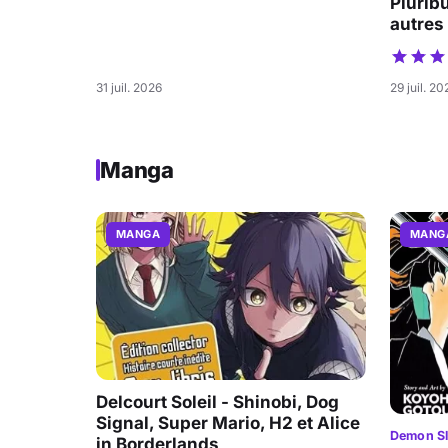
Pluribu
autres
31 juil. 2026
29 juil. 20
Manga
MANGA
MANG
Delcourt Soleil - Shinobi, Dog
Signal, Super Mario, H2 et Alice
Demon Sl
in Borderlands