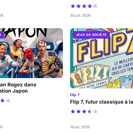
026
30 juil. 2026
R
JEUX DE SOCIÉTÉ
an Rogez dans
ation Japon
Flip 7
Flip 7, futur classique à l
26
19 juil. 2026