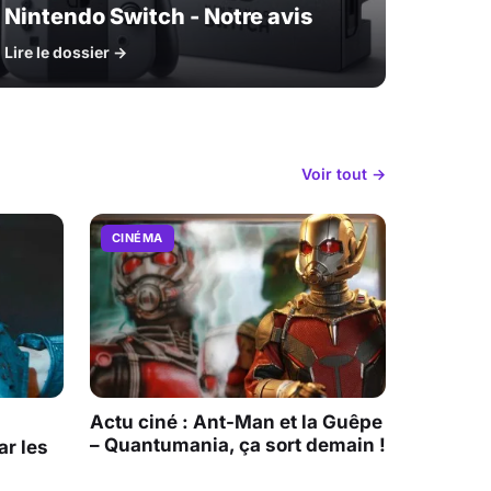
Nintendo Switch - Notre avis
Lire le dossier →
Voir tout →
CINÉMA
Actu ciné : Ant-Man et la Guêpe
– Quantumania, ça sort demain !
r les