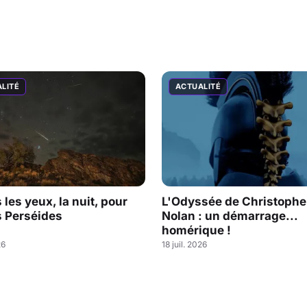
LITÉ
ACTUALITÉ
les yeux, la nuit, pour
L'Odyssée de Christophe
s Perséides
Nolan : un démarrage...
homérique !
26
18 juil. 2026