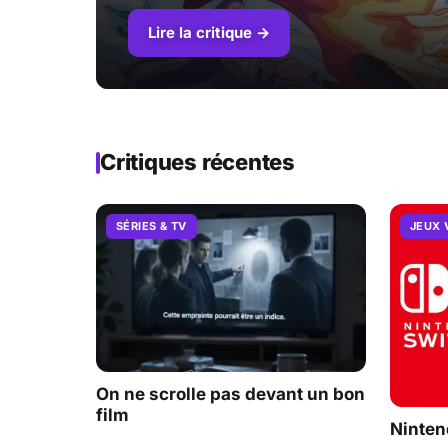
Lire la critique →
Critiques récentes
SÉRIES & TV
JEUX 
On ne scrolle pas devant un bon
film
Ninten