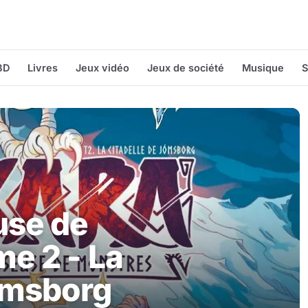
BD
Livres
Jeux vidéo
Jeux de société
Musique
S
use de
e 2 - La
Jomsborg