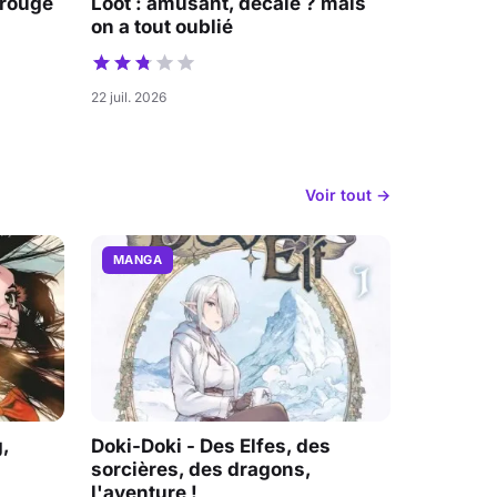
 rouge
Loot : amusant, décalé ? mais
on a tout oublié
22 juil. 2026
Voir tout →
MANGA
,
Doki-Doki - Des Elfes, des
sorcières, des dragons,
l'aventure !