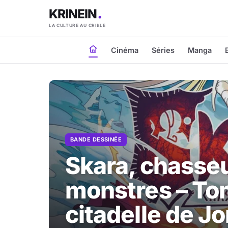
KRINEIN
LA CULTURE AU CRIBLE
Cinéma
Séries
Manga
BANDE DESSINÉE
Skara, chasse
monstres – Tom
citadelle de 