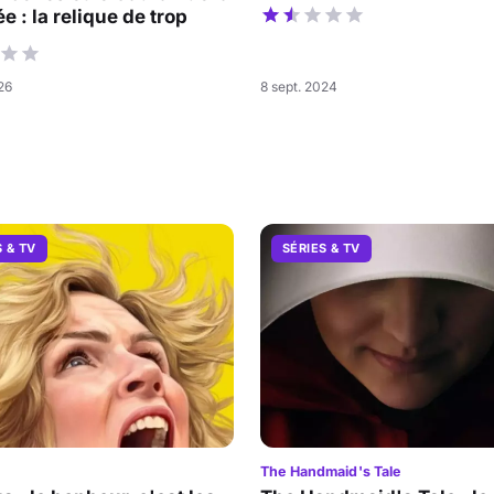
e : la relique de trop
026
8 sept. 2024
S & TV
SÉRIES & TV
The Handmaid's Tale