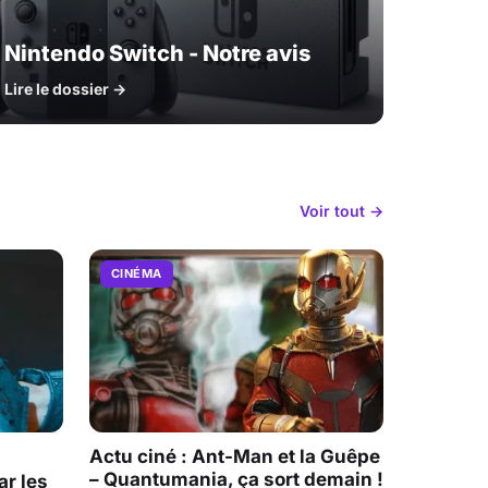
Nintendo Switch - Notre avis
Lire le dossier →
Voir tout →
CINÉMA
Actu ciné : Ant-Man et la Guêpe
– Quantumania, ça sort demain !
r les