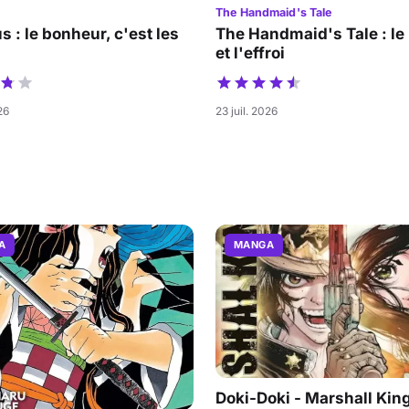
The Handmaid's Tale
s : le bonheur, c'est les
The Handmaid's Tale : le
et l'effroi
26
23 juil. 2026
A
MANGA
Doki-Doki - Marshall King