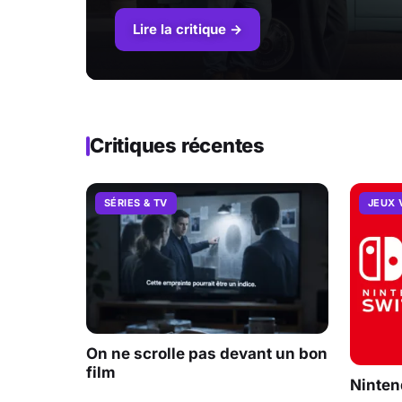
Lire la critique →
Critiques récentes
SÉRIES & TV
JEUX 
On ne scrolle pas devant un bon
film
Ninten