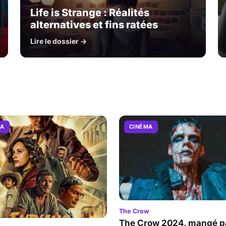
Life is Strange : Réalités
alternatives et fins ratées
Lire le dossier →
MA
CINÉMA
The Crow
The Crow 2024, mangé pa