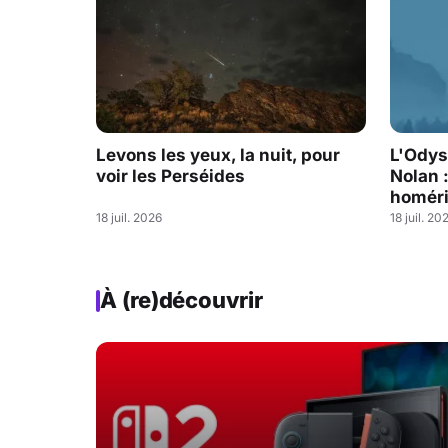
Levons les yeux, la nuit, pour
L'Odys
voir les Perséides
Nolan 
homéri
18 juil. 2026
18 juil. 20
À (re)découvrir