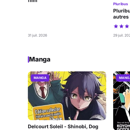
film
Pluribus
Pluribu
autres
31 juil. 2026
29 juil. 20
Manga
MANGA
MANG
Delcourt Soleil - Shinobi, Dog