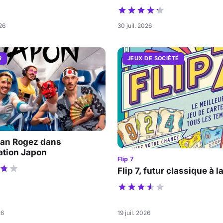
026
30 juil. 2026
R
JEUX DE SOCIÉTÉ
an Rogez dans
ation Japon
Flip 7
Flip 7, futur classique à l
26
19 juil. 2026