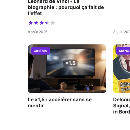
Léonard de Vinci - La
biographie : pourquoi ça fait de
l’effet
8 août 2026
31 juil. 20
CINÉMA
MANG
Le x1,5 : accélérer sans se
Delcour
mentir
Signal,
in Bor