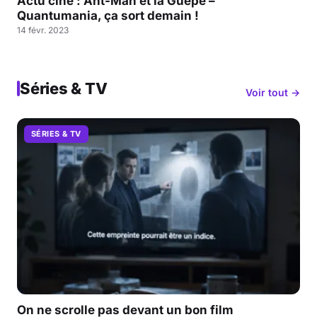
Actu ciné : Ant-Man et la Guêpe –
Quantumania, ça sort demain !
14 févr. 2023
Séries & TV
Voir tout →
SÉRIES & TV
On ne scrolle pas devant un bon film