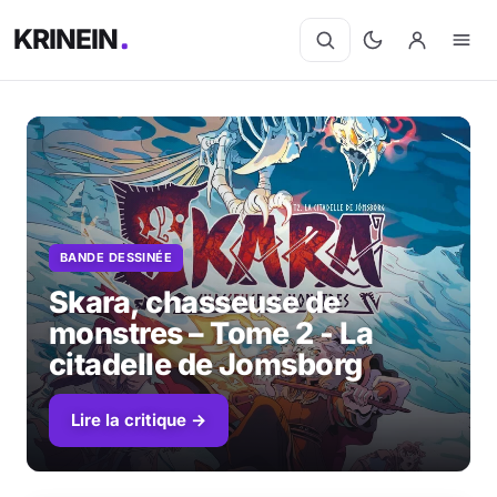
KRINEIN
Cinéma
Séries
BANDE DESSINÉE
Manga
Skara, chasseuse de
BD
monstres – Tome 2 - La
citadelle de Jomsborg
Livres
Lire la critique →
Jeux vidéo
Jeux de société