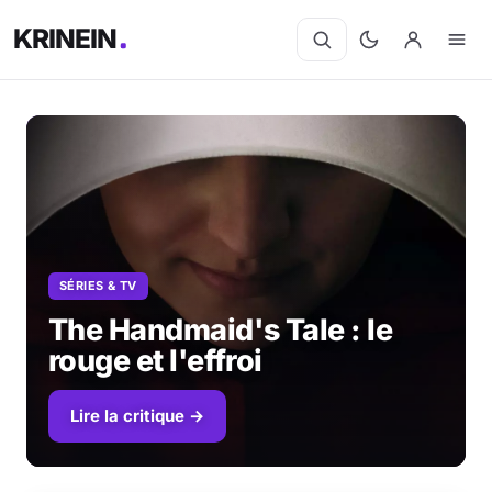
KRINEIN
Cinéma
Séries
Manga
SÉRIES & TV
BD
The Handmaid's Tale : le
rouge et l'effroi
Livres
Lire la critique →
Jeux vidéo
Jeux de société