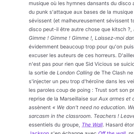
musique où les hymnes dansants du disco a
du punk s'attaque aux bases de la musique
sévissent (et malheureusement sévissent to
disco peut-il être autre chose que kitsch ?,
Gimme ! Gimme ! Gimme !, Laissez-moi da
évidemment beaucoup trop pour qu'on pui
excuser les auteurs de ces horreurs. D'aille
n'est pas pour rien que Sid Vicious se sui
la sortie de
London Calling
de The Clash ne 
s'injecter un peu trop d'héroïne dans les ve
les paroles coup de poing : Trust sort son
reprise de la Marseillaise sur
Aux armes et 
assènent
« We don't need no education. We
sarcasm in the classroom. Teachers ! Leave
essentiels du groupe,
The Wall
. Hasard éton
Jackson
s'en échappe avec
Off the wall
, p