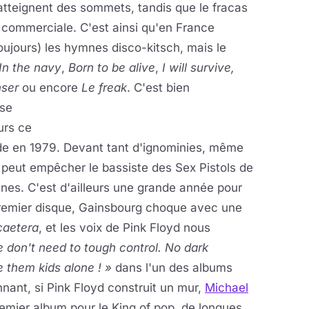
tteignent des sommets, tandis que le fracas
 commerciale. C'est ainsi qu'en France
ujours) les hymnes disco-kitsch, mais le
In the navy
,
Born to be alive
,
I will survive,
nser
ou encore
Le freak
.
C'est bien
sse
urs ce
cide en 1979. Devant tant d'ignominies, même
peut empêcher le bassiste des Sex Pistols de
ines. C'est d'ailleurs une grande année pour
 premier disque, Gainsbourg choque avec une
caetera
, et les voix de Pink Floyd nous
 don't need to tough control. No dark
 them kids alone ! »
dans l'un des albums
nant, si Pink Floyd construit un mur,
Michael
remier album pour le King of pop, de longues