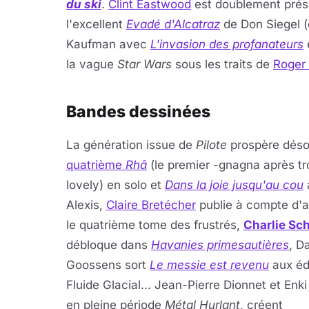
du ski
.
Clint Eastwood
est doublement prés
l'excellent
Evadé d'Alcatraz
de Don Siegel (q
Kaufman avec
L'invasion des profanateurs
e
la vague
Star Wars
sous les traits de
Roger
Bandes dessinées
La génération issue de
Pilote
prospère déso
quatrième
Rhâ
(le premier -gnagna après tro
lovely) en solo et
Dans la joie jusqu'au cou
Alexis,
Claire Bretécher
publie à compte d'a
le quatrième tome des frustrés,
Charlie Sc
débloque dans
Havanies primesautières
, D
Goossens sort
Le messie est revenu
aux éd
Fluide Glacial... Jean-Pierre Dionnet et Enki 
en pleine période
Métal Hurlant
, créent