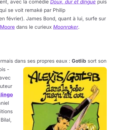
ent, avec la comédie
Doux, dur et dingue
puis
ui se voit remaké par Philip
n février). James Bond, quant à lui, surfe sur
 Moore
dans le curieux
Moonraker
.
rmais dans ses propres eaux :
Gotlib
sort son
is -
avec
uteur
hlingo
aniel
itions
Bilal,