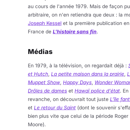
au cours de l'année 1979. Mais de façon p
arbitraire, on n'en retiendra que deux : la m
Joseph Kessel
et la première publication en
France de
L'histoire sans fin
.
Médias
En 1979, à la télévision, on regardait déjà :
et Hutch
,
La petite maison dans la prairie
,
L
Muppet Show
,
Happy Days
,
Wonder Woma
Drôles de dames
et
Hawaï police d'état
. En
revanche, on découvrait tout juste
L'île fan
et
Le retour du Saint
(dont le souvenir s'eff
bien plus vite que celui de la période Roger
Moore).