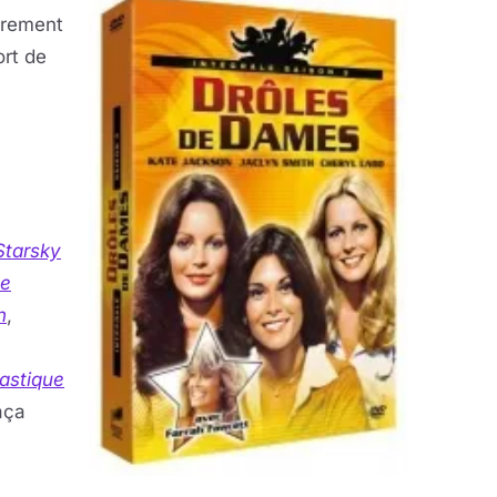
urement
ort de
Starsky
e
n
,
tastique
aça