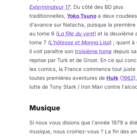
Exterminateur 17
. Du côté des BD plus
traditionnelles,
Yoko Tsuno
a deux coudées
d'avance sur Natacha, puisque la première 
au tome 9 (
La fille du vent
) et la deuxième 
tome 7 (
L'hôtesse et Monna Lisa
) ; quant à 
il voit paraître son
troisième tome
depuis sa
reprise par Turk et de Groot. En ce qui con
les comics, la France commence tout juste à
toutes premières aventures de
Hulk
(
1962
)
lutte de Tony Stark / Iron Man contre l'alco
Musique
Si nous vous disions que l'année 1979 a ét
musique, nous croiriez-vous ? La fin des an