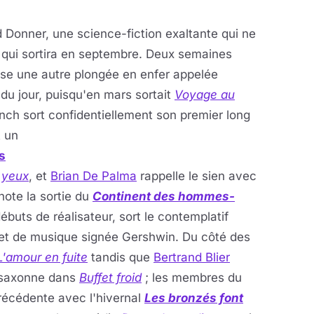
 Donner, une science-fiction exaltante qui ne
, qui sortira en septembre. Deux semaines
se une autre plongée en enfer appelée
 du jour, puisqu'en mars sortait
Voyage au
nch sort
confidentiellement son premier long
t un
s
s yeux
, et
Brian De Palma
rappelle le sien avec
note la sortie du
Continent des hommes-
ébuts de réalisateur, sort le contemplatif
t et de musique signée Gershwin. Du côté des
L'amour en fuite
tandis que
Bertrand Blier
o-saxonne dans
Buffet froid
; les membres du
précédente avec l'hivernal
Les bronzés font