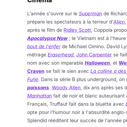
Cinéma
L'année s'ouvre sur le
Superman
de Richard
prépare les spectateurs à la terreur d'
Alien
après le film de
Ridley Scott
, Coppola propo
Apocalypse Now
; le Vietnam est à l'heure
bout de l'enfer
de Michael Cimino. David Ly
métrage
Eraserhead
,
John Carpenter
se fai
nom avec son imparable
Halloween
, et
We
Craven
se fait le sien avec
La colline a de
Furie
. Dans la série B plus underground, on 
poissons
.
Woody Allen
, dix ans après ses d
Manhattan
fait de noir et blanc auteurisan
Français, Truffaut fait dans la bluette avec
opte pour l'humour noir à l'absurdité angl
Splendid rééditent leur succès de l'année 