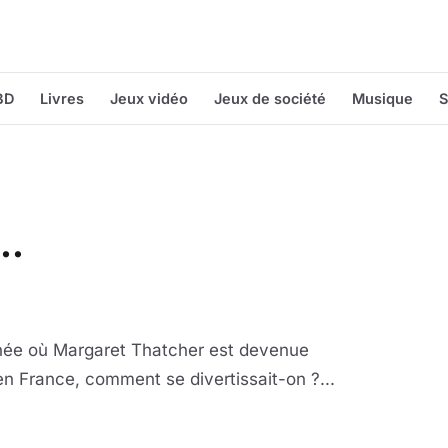
BD
Livres
Jeux vidéo
Jeux de société
Musique
S
9…
nnée où Margaret Thatcher est devenue
en France, comment se divertissait-on ?...