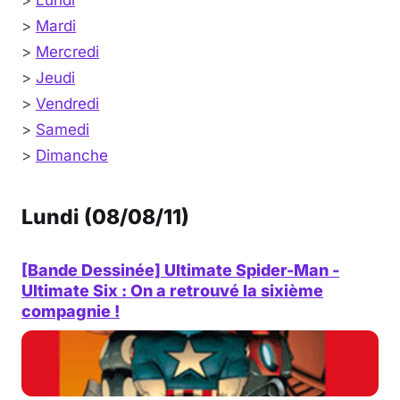
>
Lundi
>
Mardi
>
Mercredi
>
Jeudi
>
Vendredi
>
Samedi
>
Dimanche
Lundi (08/08/11)
[Bande Dessinée] Ultimate Spider-Man -
Ultimate Six : On a retrouvé la sixième
compagnie !