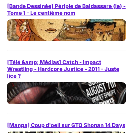
[Bande Dessinée] Périple de Baldassare (le) -
Tome 1 - Le centième nom
[Télé &amp; Médias] Catch - Impact
Wrestling - Hardcore Justice - 2011 - Juste
lice ?
[Manga] Coup d'oeil sur GTO Shonan 14 Days