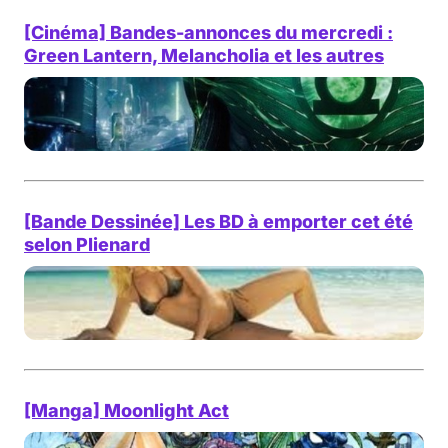
[Cinéma] Bandes-annonces du mercredi :
Green Lantern, Melancholia et les autres
[Bande Dessinée] Les BD à emporter cet été
selon Plienard
[Manga] Moonlight Act