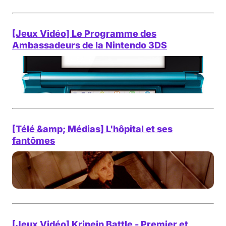
[Jeux Vidéo] Le Programme des
Ambassadeurs de la Nintendo 3DS
[Télé &amp; Médias] L'hôpital et ses
fantômes
[Jeux Vidéo] Krinein Battle - Premier et