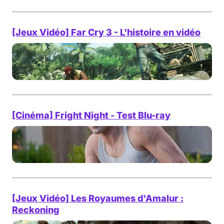
[Jeux Vidéo] Far Cry 3 - L'histoire en vidéo
[Cinéma] Fright Night - Test Blu-ray
[Jeux Vidéo] Les Royaumes d'Amalur :
Reckoning