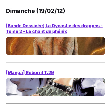
Dimanche (19/02/12)
[Bande Dessinée] La Dynastie des dragons -
Tome 2 - Le chant du phénix
[Manga] Reborn! T.29