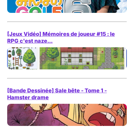
[Jeux Vidéo] Mémoires de joueur #15 : le
RPG c'est naze...
[Bande Dessinée] Sale bête - Tome 1 -
Hamster drame