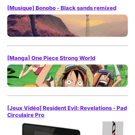
[Musique] Bonobo - Black sands remixed
[Manga] One Piece Strong World
[Jeux Vidéo] Resident Evil: Revelations - Pad
Circulaire Pro