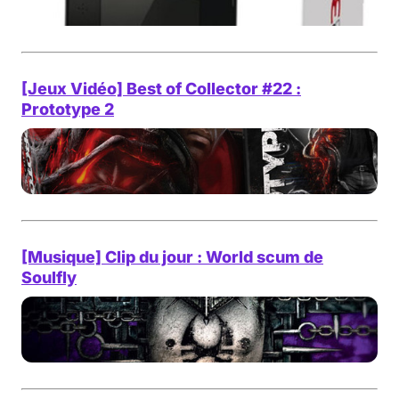
[Jeux Vidéo] Best of Collector #22 :
Prototype 2
[Musique] Clip du jour : World scum de
Soulfly