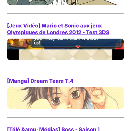
[Jeux Vidéo] Mario et Sonic aux jeux
Olympiques de Londres 2012 - Test 3DS
[Manga] Dream Team T.4
[Télé &amp; Médias] Boss - Saison 1