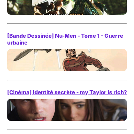
[Bande Dessinée] Nu-Men - Tome 1 - Guerre
urbaine
[Cinéma] Identité secrète - my Taylor is rich?