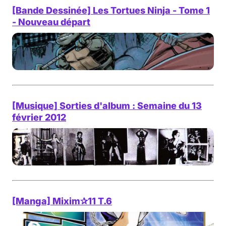
[Bande Dessinée] Les Tortues Ninja - Tome 1
- Nouveau départ
[Musique] Sorties d'album : Semaine du 13
février 2012
[Manga] Mixim✰11 T.6