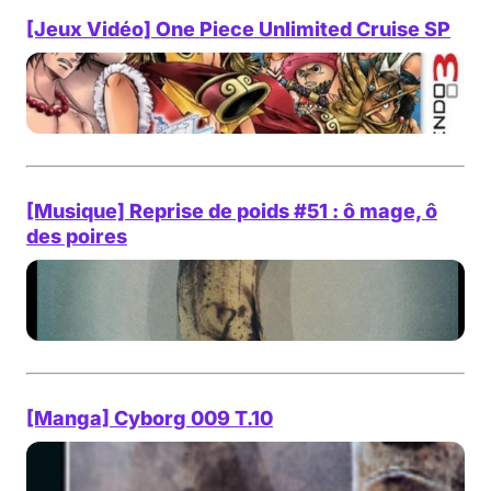
[Jeux Vidéo] One Piece Unlimited Cruise SP
[Musique] Reprise de poids #51 : ô mage, ô
des poires
[Manga] Cyborg 009 T.10