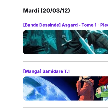
Mardi (20/03/12)
[Bande Dessinée] Asgard - Tome 1 - Pie
[Manga] Samidare T.1