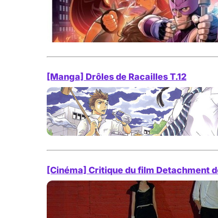
[Manga] Drôles de Racailles T.12
[Cinéma] Critique du film Detachment 