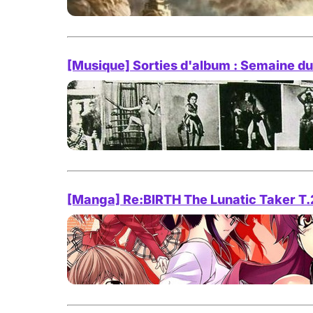
[Musique] Sorties d'album : Semaine du
[Manga] Re:BIRTH The Lunatic Taker T.