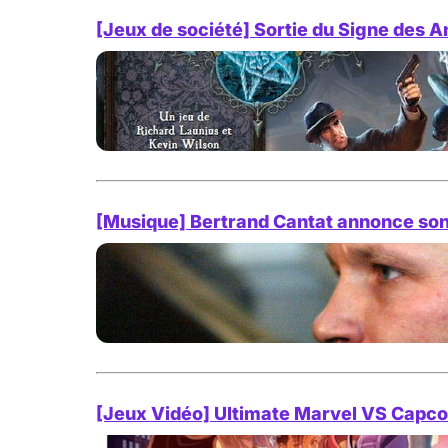
[Jeux de société] Sortie du Signe des A
[Musique] Bertrand Cantat annonce son
[Jeux Vidéo] Ultimate Marvel VS Capcom