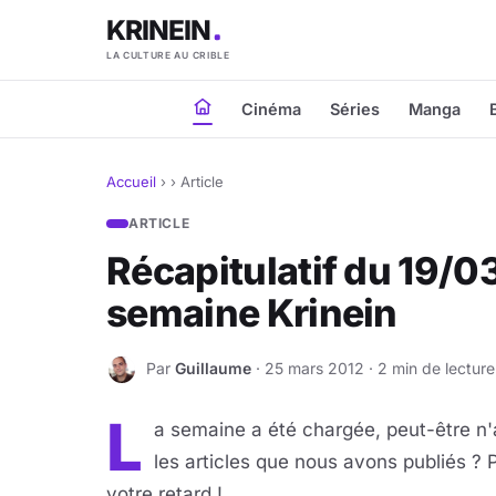
KRINEIN
LA CULTURE AU CRIBLE
Cinéma
Séries
Manga
Accueil
›
›
Article
ARTICLE
Récapitulatif du 19/0
semaine Krinein
Par
Guillaume
· 25 mars 2012 · 2 min de lecture
G
L
a semaine a été chargée, peut-être n'a
les articles que nous avons publiés ? 
votre retard !