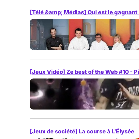
[Télé &amp; Médias] Qui est le gagnant
[Jeux Vidéo] Ze best of the Web #10 - P
[Jeux de société] La course à L'Élysée