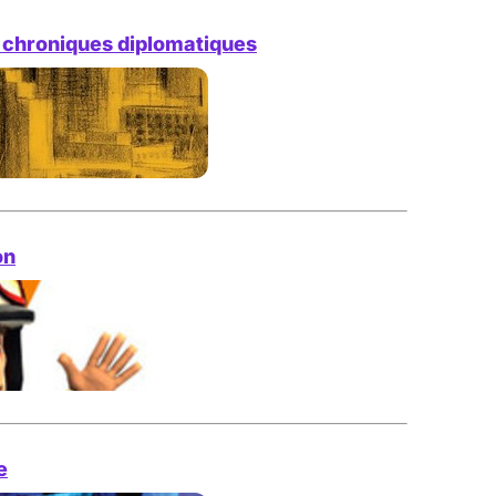
: chroniques diplomatiques
on
e