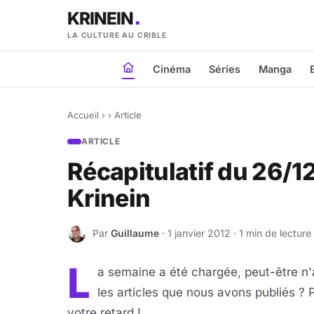
KRINEIN
LA CULTURE AU CRIBLE
Cinéma
Séries
Manga
Accueil
›
›
Article
ARTICLE
Récapitulatif du 26/1
Krinein
Par
Guillaume
· 1 janvier 2012 · 1 min de lecture
G
L
a semaine a été chargée, peut-être n'a
les articles que nous avons publiés ? 
votre retard !