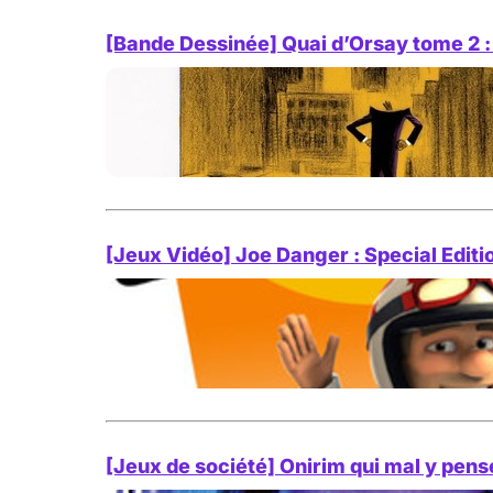
[Bande Dessinée] Quai d’Orsay tome 2 
[Jeux Vidéo] Joe Danger : Special Editi
[Jeux de société] Onirim qui mal y pens