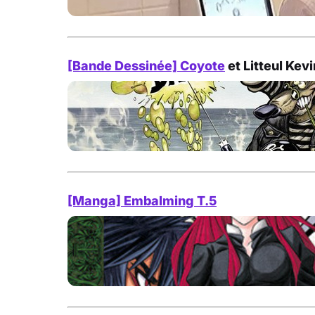
[Bande Dessinée]
Coyote
et Litteul Kevi
[Manga] Embalming T.5