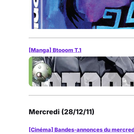
[Manga] Btooom T.1
Mercredi (28/12/11)
[Cinéma] Bandes-annonces du mercredi :