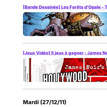
[Bande Dessinée] Les Forêts d'Opale - T
[Jeux Vidéo] 5 jeux à gagner : James N
Mardi (27/12/11)