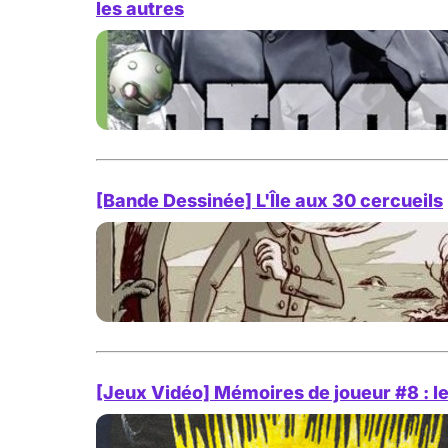
les autres
[Bande Dessinée] L'Île aux 30 cercueils
[Jeux Vidéo] Mémoires de joueur #8 : le