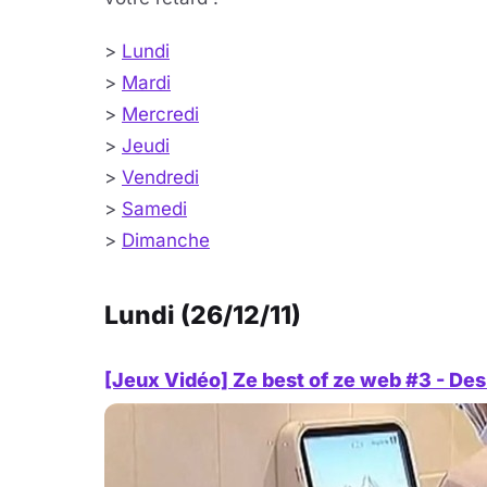
>
Lundi
>
Mardi
>
Mercredi
>
Jeudi
>
Vendredi
>
Samedi
>
Dimanche
Lundi (26/12/11)
[Jeux Vidéo] Ze best of ze web #3 - Des