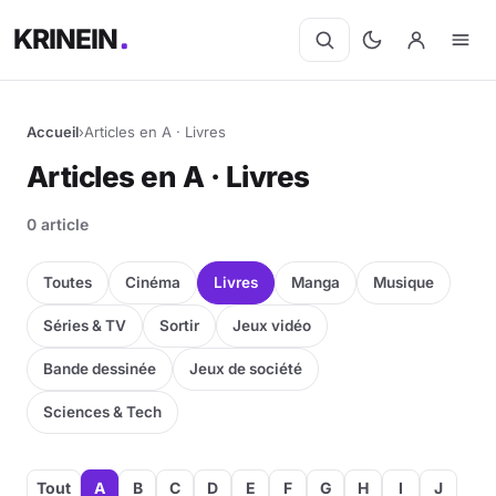
KRINEIN
Accueil
›
Articles en A · Livres
Articles en A · Livres
0 article
Toutes
Cinéma
Livres
Manga
Musique
Séries & TV
Sortir
Jeux vidéo
Bande dessinée
Jeux de société
Sciences & Tech
Tout
A
B
C
D
E
F
G
H
I
J