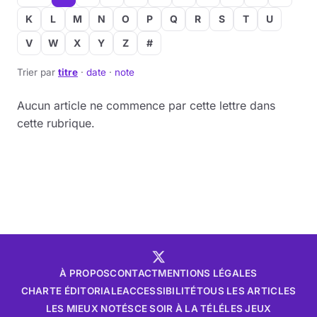
K
L
M
N
O
P
Q
R
S
T
U
V
W
X
Y
Z
#
Trier par
titre
·
date
·
note
Aucun article ne commence par cette lettre dans
cette rubrique.
À PROPOS
CONTACT
MENTIONS LÉGALES
CHARTE ÉDITORIALE
ACCESSIBILITÉ
TOUS LES ARTICLES
LES MIEUX NOTÉS
CE SOIR À LA TÉLÉ
LES JEUX