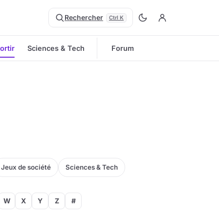
Rechercher
Ctrl K
ortir
Sciences & Tech
Forum
Jeux de société
Sciences & Tech
W
X
Y
Z
#