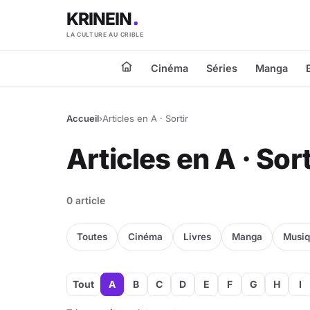
KRINEIN
LA CULTURE AU CRIBLE
Cinéma
Séries
Manga
Accueil
›
Articles en A · Sortir
Articles en A · Sort
0 article
Toutes
Cinéma
Livres
Manga
Musi
Tout
A
B
C
D
E
F
G
H
I