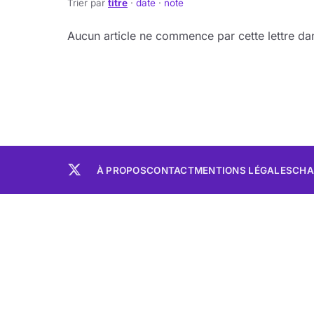
Trier par
titre
·
date
·
note
Aucun article ne commence par cette lettre dan
À PROPOS
CONTACT
MENTIONS LÉGALES
CHA