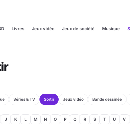
BD
Livres
Jeux vidéo
Jeux de société
Musique
S
ir
que
Séries & TV
Sortir
Jeux vidéo
Bande dessinée
J
K
L
M
N
O
P
Q
R
S
T
U
V