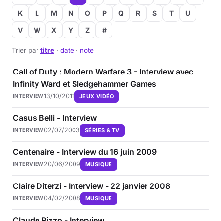
K
L
M
N
O
P
Q
R
S
T
U
Musique
V
W
X
Y
Z
#
Sortir
Trier par
titre
·
date
·
note
Sciences & Tech
Call of Duty : Modern Warfare 3 - Interview avec
Infinity Ward et Sledgehammer Games
Forum
13/10/2011
JEUX VIDÉO
INTERVIEW
Casus Belli - Interview
02/07/2003
SÉRIES & TV
INTERVIEW
Centenaire - Interview du 16 juin 2009
20/06/2009
MUSIQUE
INTERVIEW
Claire Diterzi - Interview - 22 janvier 2008
04/02/2008
MUSIQUE
INTERVIEW
Claude Rizzo - Interview