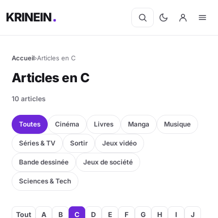
KRINEIN
Accueil
›
Articles en C
Cinéma
Articles en C
Séries
10 articles
Manga
Toutes
Cinéma
Livres
Manga
Musique
BD
Séries & TV
Sortir
Jeux vidéo
Bande dessinée
Jeux de société
Livres
Sciences & Tech
Jeux vidéo
Jeux de société
Tout
A
B
C
D
E
F
G
H
I
J