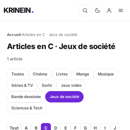
KRINEIN
Accueil
›
Articles en C · Jeux de société
Articles en C · Jeux de société
1 article
Toutes
Cinéma
Livres
Manga
Musique
Séries & TV
Sortir
Jeux vidéo
Bande dessinée
Jeux de société
Sciences & Tech
Tout
A
B
C
D
E
F
G
H
I
J