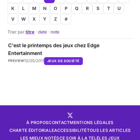
K
L
M
N
O
P
Q
R
S
T
U
V
W
X
Y
Z
#
Trier par
titre
·
date
·
note
C'est le printemps des jeux chez Edge
Entertainment
13/05/2011
JEUX DE SOCIÉTÉ
PREVIEW
À PROPOS
CONTACT
MENTIONS LÉGALES
CHARTE ÉDITORIALE
ACCESSIBILITÉ
TOUS LES ARTICLES
LES MIEUX NOTÉS
CE SOIR À LA TÉLÉ
LES JEUX