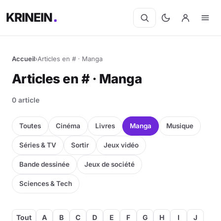
KRINEIN
Accueil
›
Articles en # · Manga
Articles en # · Manga
0 article
Toutes
Cinéma
Livres
Manga
Musique
Séries & TV
Sortir
Jeux vidéo
Bande dessinée
Jeux de société
Sciences & Tech
Tout
A
B
C
D
E
F
G
H
I
J