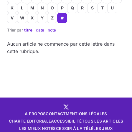
K
L
M
N
O
P
Q
R
S
T
U
V
W
X
Y
Z
#
Trier par
titre
·
date
·
note
Aucun article ne commence par cette lettre dans
cette rubrique.
À PROPOS
CONTACT
MENTIONS LÉGALES
CHARTE ÉDITORIALE
ACCESSIBILITÉ
TOUS LES ARTICLES
LES MIEUX NOTÉS
CE SOIR À LA TÉLÉ
LES JEUX