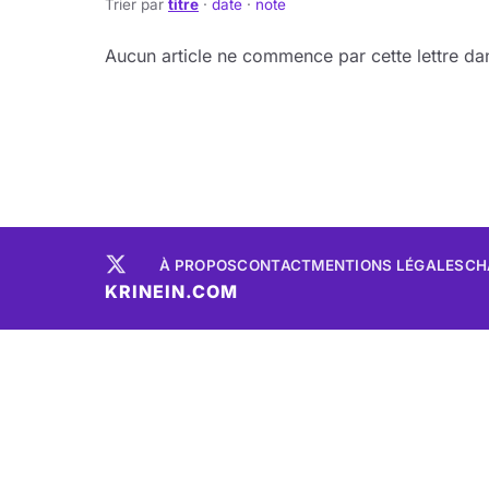
Trier par
titre
·
date
·
note
Aucun article ne commence par cette lettre dan
À PROPOS
CONTACT
MENTIONS LÉGALES
CH
KRINEIN.COM