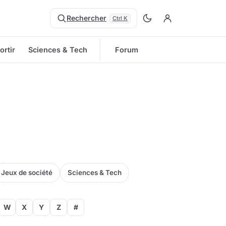
Rechercher
Ctrl K
ortir
Sciences & Tech
Forum
Jeux de société
Sciences & Tech
W
X
Y
Z
#