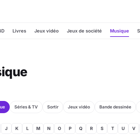
BD
Livres
Jeux vidéo
Jeux de société
Musique
S
sique
que
Séries & TV
Sortir
Jeux vidéo
Bande dessinée
J
K
L
M
N
O
P
Q
R
S
T
U
V