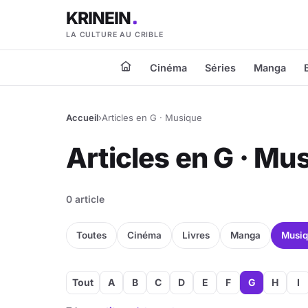
KRINEIN
LA CULTURE AU CRIBLE
Cinéma
Séries
Manga
Accueil
›
Articles en G · Musique
Articles en G · Mu
0 article
Toutes
Cinéma
Livres
Manga
Musi
Tout
A
B
C
D
E
F
G
H
I