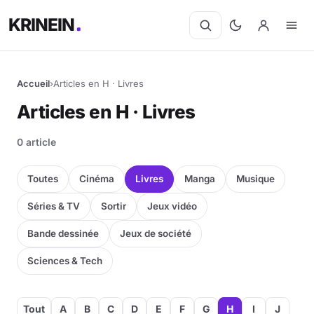
KRINEIN
Accueil
›
Articles en H · Livres
Articles en H · Livres
0 article
Toutes
Cinéma
Livres
Manga
Musique
Séries & TV
Sortir
Jeux vidéo
Bande dessinée
Jeux de société
Sciences & Tech
Tout
A
B
C
D
E
F
G
H
I
J