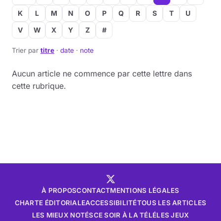
K
L
M
N
O
P
Q
R
S
T
U
V
W
X
Y
Z
#
Trier par
titre
·
date
·
note
Aucun article ne commence par cette lettre dans
cette rubrique.
À PROPOS
CONTACT
MENTIONS LÉGALES
CHARTE ÉDITORIALE
ACCESSIBILITÉ
TOUS LES ARTICLES
LES MIEUX NOTÉS
CE SOIR À LA TÉLÉ
LES JEUX