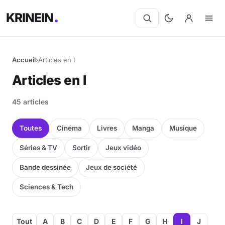
KRINEIN
Accueil
›
Articles en I
Articles en I
45 articles
Toutes
Cinéma
Livres
Manga
Musique
Séries & TV
Sortir
Jeux vidéo
Bande dessinée
Jeux de société
Sciences & Tech
Tout
A
B
C
D
E
F
G
H
I
J