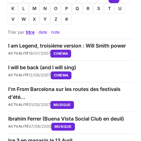
K
L
M
N
O
P
Q
R
S
T
U
V
W
X
Y
Z
#
Trier par
titre
·
date
·
note
I am Legend, troisième version : Will Smith power
19/07/2007
CINÉMA
ACTUALITÉ
I will be back (and I will sing)
12/09/2007
CINÉMA
ACTUALITÉ
I'm From Barcelona sur les routes des festivals
d'été...
01/05/2007
MUSIQUE
ACTUALITÉ
Ibrahim Ferrer (Buena Vista Social Club en deuil)
07/08/2005
MUSIQUE
ACTUALITÉ
Ice 3 en magasin le 13 Avril