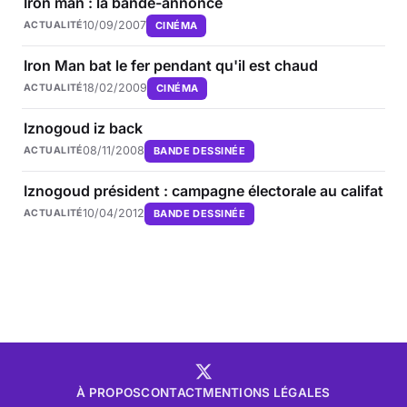
Iron man : la bande-annonce
10/09/2007
CINÉMA
ACTUALITÉ
Iron Man bat le fer pendant qu'il est chaud
18/02/2009
CINÉMA
ACTUALITÉ
Iznogoud iz back
08/11/2008
BANDE DESSINÉE
ACTUALITÉ
Iznogoud président : campagne électorale au califat
10/04/2012
BANDE DESSINÉE
ACTUALITÉ
À PROPOS
CONTACT
MENTIONS LÉGALES