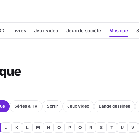
BD
Livres
Jeux vidéo
Jeux de société
Musique
S
ique
que
Séries & TV
Sortir
Jeux vidéo
Bande dessinée
J
K
L
M
N
O
P
Q
R
S
T
U
V