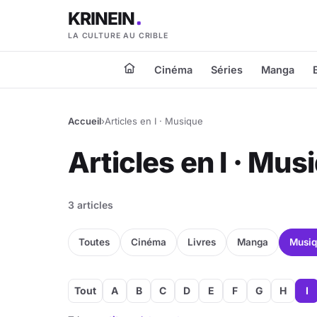
KRINEIN
LA CULTURE AU CRIBLE
Cinéma
Séries
Manga
Accueil
›
Articles en I · Musique
Articles en I · Mus
3 articles
Toutes
Cinéma
Livres
Manga
Musi
Tout
A
B
C
D
E
F
G
H
I