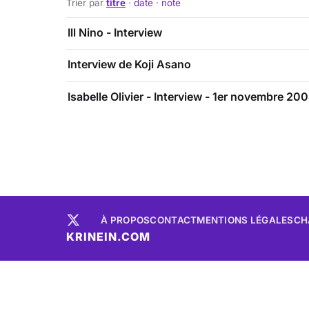
Trier par
titre
·
date
·
note
Ill Nino - Interview
Interview de Koji Asano
Isabelle Olivier - Interview - 1er novembre 20
À PROPOS
CONTACT
MENTIONS LÉGALES
CH
KRINEIN.COM