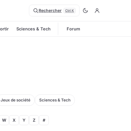
Rechercher
Ctrl K
ortir
Sciences & Tech
Forum
Jeux de société
Sciences & Tech
W
X
Y
Z
#