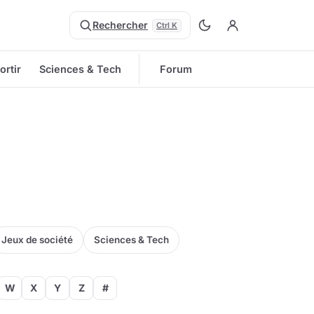
Rechercher
Ctrl K
ortir
Sciences & Tech
Forum
Jeux de société
Sciences & Tech
W
X
Y
Z
#