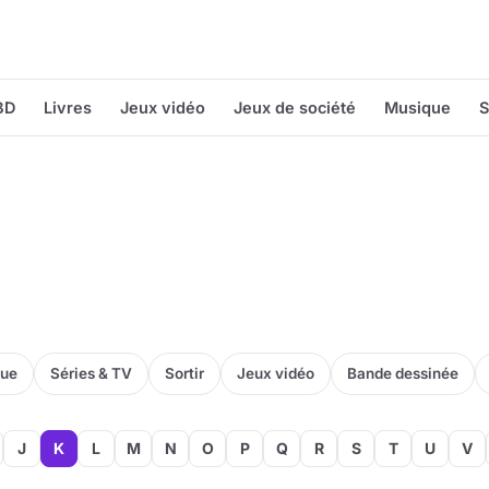
BD
Livres
Jeux vidéo
Jeux de société
Musique
S
que
Séries & TV
Sortir
Jeux vidéo
Bande dessinée
J
K
L
M
N
O
P
Q
R
S
T
U
V