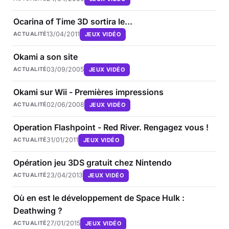
Ocarina of Time 3D sortira le...
13/04/2011
JEUX VIDÉO
ACTUALITÉ
Okami a son site
03/09/2005
JEUX VIDÉO
ACTUALITÉ
Okami sur Wii - Premières impressions
02/06/2008
JEUX VIDÉO
ACTUALITÉ
Operation Flashpoint - Red River. Rengagez vous !
31/01/2011
JEUX VIDÉO
ACTUALITÉ
Opération jeu 3DS gratuit chez Nintendo
23/04/2013
JEUX VIDÉO
ACTUALITÉ
Où en est le développement de Space Hulk :
Deathwing ?
27/01/2015
JEUX VIDÉO
ACTUALITÉ