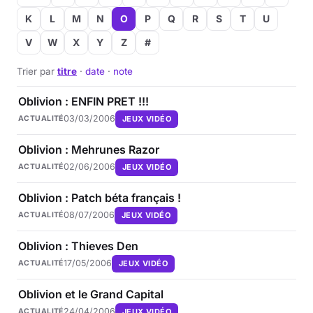
K
L
M
N
O
P
Q
R
S
T
U
Musique
V
W
X
Y
Z
#
Sortir
Trier par
titre
·
date
·
note
Sciences & Tech
Oblivion : ENFIN PRET !!!
03/03/2006
JEUX VIDÉO
ACTUALITÉ
Forum
Oblivion : Mehrunes Razor
02/06/2006
JEUX VIDÉO
ACTUALITÉ
Oblivion : Patch béta français !
08/07/2006
JEUX VIDÉO
ACTUALITÉ
Oblivion : Thieves Den
17/05/2006
JEUX VIDÉO
ACTUALITÉ
Oblivion et le Grand Capital
24/04/2006
JEUX VIDÉO
ACTUALITÉ