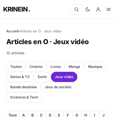
KRINEIN
Accueil
›
Articles en O · Jeux vidéo
Cinéma
Articles en O · Jeux vidéo
Séries
12 articles
Manga
Toutes
Cinéma
Livres
Manga
Musique
BD
Séries & TV
Sortir
Jeux vidéo
Bande dessinée
Jeux de société
Livres
Sciences & Tech
Jeux vidéo
Jeux de société
Tout
A
B
C
D
E
F
G
H
I
J