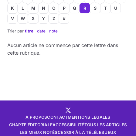
K
L
M
N
O
P
Q
R
S
T
U
V
W
X
Y
Z
#
Trier par
titre
·
date
·
note
Aucun article ne commence par cette lettre dans
cette rubrique.
À PROPOS
CONTACT
MENTIONS LÉGALES
CHARTE ÉDITORIALE
ACCESSIBILITÉ
TOUS LES ARTICLES
LES MIEUX NOTÉS
CE SOIR À LA TÉLÉ
LES JEUX