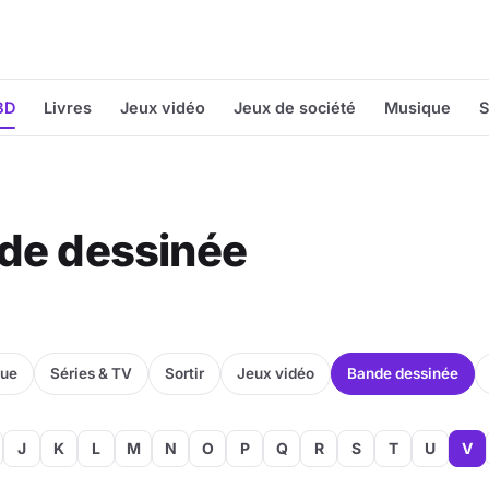
BD
Livres
Jeux vidéo
Jeux de société
Musique
S
nde dessinée
que
Séries & TV
Sortir
Jeux vidéo
Bande dessinée
J
K
L
M
N
O
P
Q
R
S
T
U
V