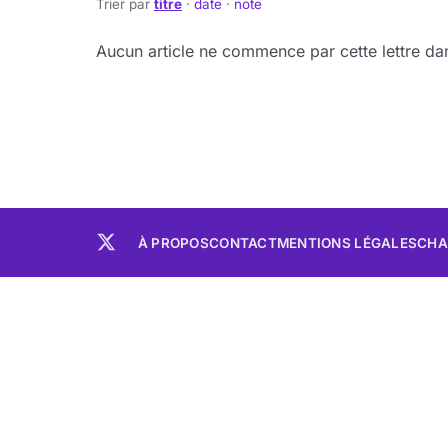
Trier par
titre
·
date
·
note
Aucun article ne commence par cette lettre dan
À PROPOS
CONTACT
MENTIONS LÉGALES
CHA