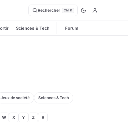
Rechercher
Ctrl K
ortir
Sciences & Tech
Forum
Jeux de société
Sciences & Tech
W
X
Y
Z
#