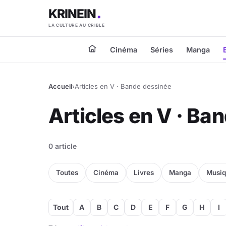
KRINEIN
LA CULTURE AU CRIBLE
Cinéma
Séries
Manga
Accueil
›
Articles en V · Bande dessinée
Articles en V · Ba
0 article
Toutes
Cinéma
Livres
Manga
Musi
Tout
A
B
C
D
E
F
G
H
I