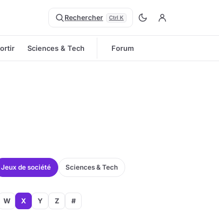
Rechercher
Ctrl K
ortir
Sciences & Tech
Forum
Jeux de société
Sciences & Tech
W
X
Y
Z
#