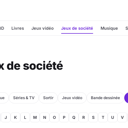
BD
Livres
Jeux vidéo
Jeux de société
Musique
S
x de société
que
Séries & TV
Sortir
Jeux vidéo
Bande dessinée
J
K
L
M
N
O
P
Q
R
S
T
U
V