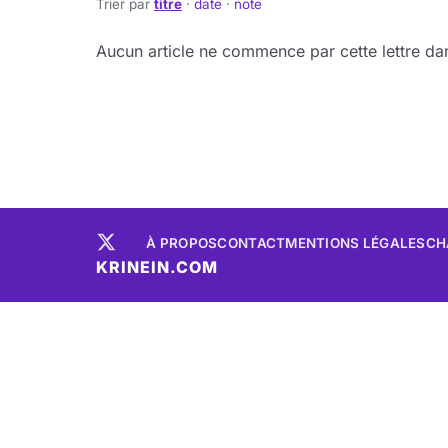
Trier par
titre
·
date
·
note
Aucun article ne commence par cette lettre dan
À PROPOS
CONTACT
MENTIONS LÉGALES
CH
KRINEIN.COM