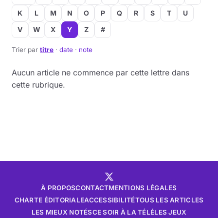
K
L
M
N
O
P
Q
R
S
T
U
V
W
X
Y
Z
#
Trier par
titre
·
date
·
note
Aucun article ne commence par cette lettre dans
cette rubrique.
À PROPOS
CONTACT
MENTIONS LÉGALES
CHARTE ÉDITORIALE
ACCESSIBILITÉ
TOUS LES ARTICLES
LES MIEUX NOTÉS
CE SOIR À LA TÉLÉ
LES JEUX