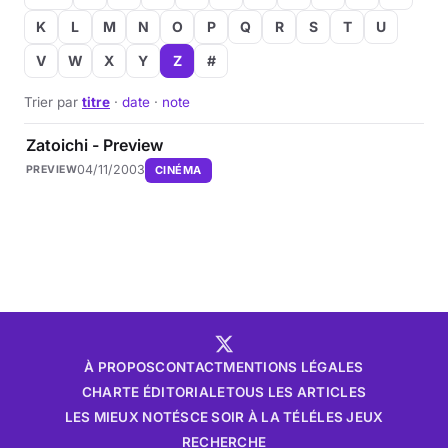
K
L
M
N
O
P
Q
R
S
T
U
Musique
V
W
X
Y
Z
#
Sortir
Trier par
titre
·
date
·
note
Sciences & Tech
Zatoichi - Preview
04/11/2003
CINÉMA
PREVIEW
Forum
À PROPOS
CONTACT
MENTIONS LÉGALES
CHARTE ÉDITORIALE
TOUS LES ARTICLES
LES MIEUX NOTÉS
CE SOIR À LA TÉLÉ
LES JEUX
RECHERCHE