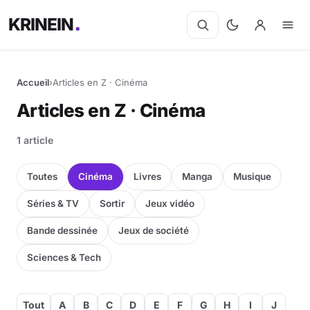
KRINEIN
Accueil
›
Articles en Z · Cinéma
Cinéma
Articles en Z · Cinéma
Séries
1 article
Manga
Toutes
Cinéma
Livres
Manga
Musique
BD
Séries & TV
Sortir
Jeux vidéo
Bande dessinée
Jeux de société
Livres
Sciences & Tech
Jeux vidéo
Jeux de société
Tout
A
B
C
D
E
F
G
H
I
J