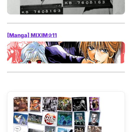
[Manga] MIXIM✰11