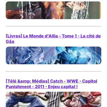
[Livres] Le Monde d'Allia - Tome 1 - La cité de
Gâa
[Télé &amp; Médias] Catch - WWE - Capitol
Punishment - 2011 - Enjeu capital !