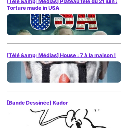
[Télé &amp; Médias] Plateau télé du 21 juin :
Torture made in USA
[Télé &amp; Médias] House : 7 à la maison !
[Bande Dessinée] Kador