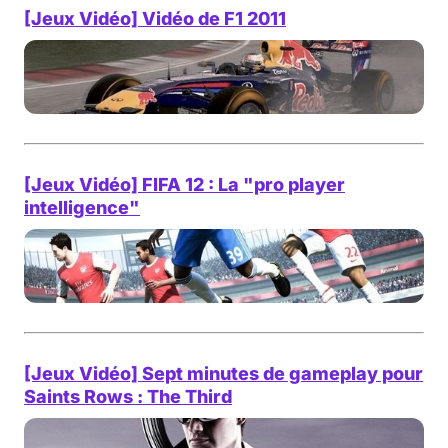
[Jeux Vidéo] Vidéo de F1 2011
[Jeux Vidéo] FIFA 12 : La "pro player
intelligence"
[Jeux Vidéo] Sept minutes de gameplay pour
Saints Rows : The Third