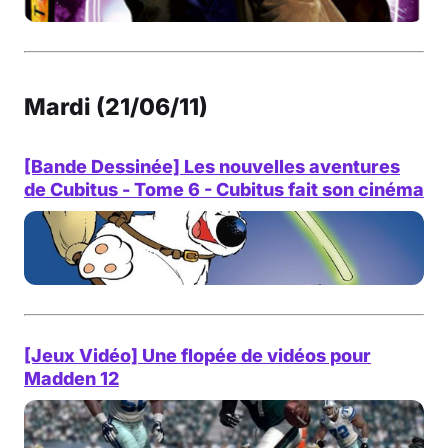
Mardi (21/06/11)
[Bande Dessinée] Les nouvelles aventures
de Cubitus - Tome 6 - Cubitus fait son cinéma
[Jeux Vidéo] Une flopée de vidéos pour
Madden 12