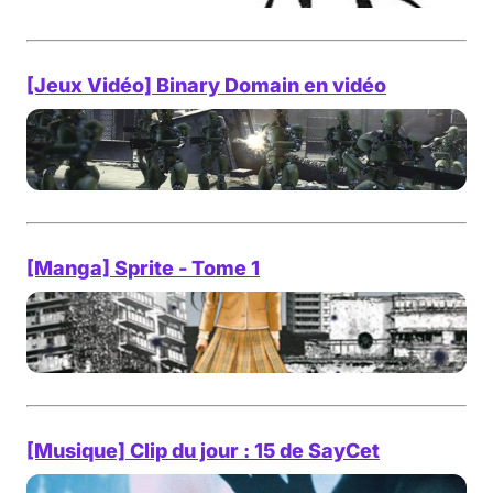
[Jeux Vidéo] Binary Domain en vidéo
[Manga] Sprite - Tome 1
[Musique] Clip du jour : 15 de SayCet