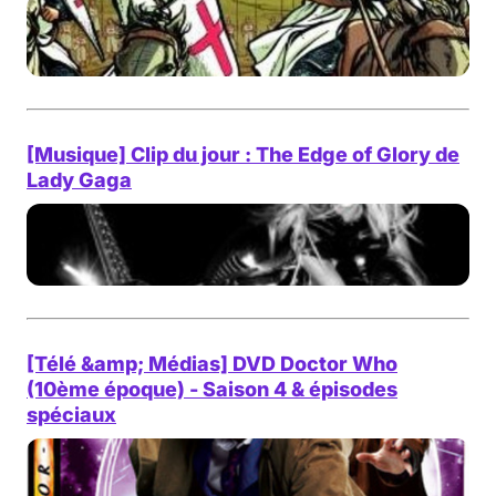
[Musique] Clip du jour : The Edge of Glory de
Lady Gaga
[Télé &amp; Médias] DVD Doctor Who
(10ème époque) - Saison 4 & épisodes
spéciaux