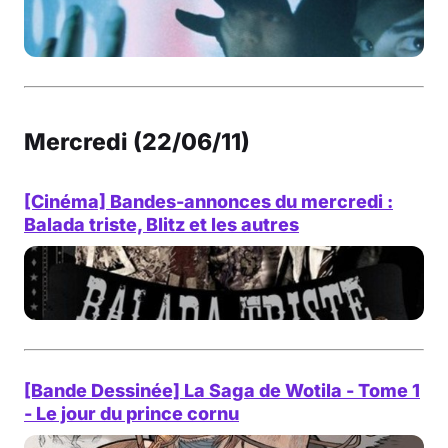
Mercredi (22/06/11)
[Cinéma] Bandes-annonces du mercredi :
Balada triste, Blitz et les autres
[Bande Dessinée] La Saga de Wotila - Tome 1
- Le jour du prince cornu