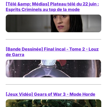
[Télé &amp; Médias] Plateau télé du 22 juin :
Esprits Criminels au top de la mode
[Bande Dessinée] Final incal - Tome 2 - Louz
de Garra
[Jeux Vidéo] Gears of War 3 - Mode Horde