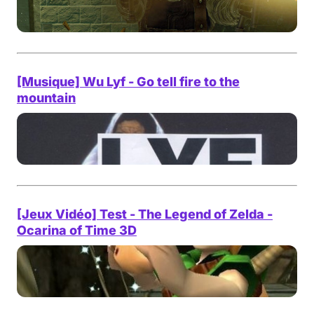
[Musique] Wu Lyf - Go tell fire to the
mountain
[Jeux Vidéo] Test - The Legend of Zelda -
Ocarina of Time 3D