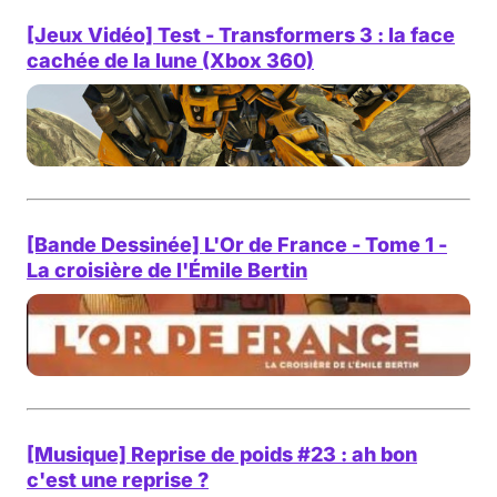
[Jeux Vidéo] Test - Transformers 3 : la face
cachée de la lune (Xbox 360)
[Bande Dessinée] L'Or de France - Tome 1 -
La croisière de l'Émile Bertin
[Musique] Reprise de poids #23 : ah bon
c'est une reprise ?