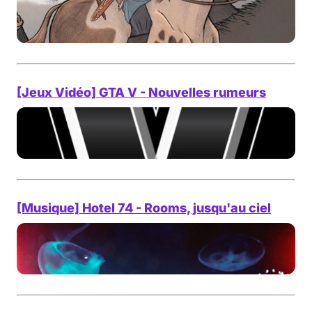
[Jeux Vidéo] GTA V - Nouvelles rumeurs
[Musique] Hotel 74 - Rooms, jusqu'au ciel