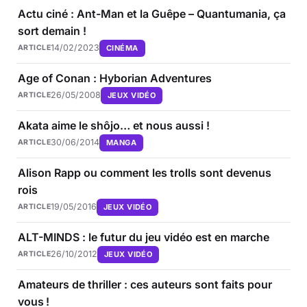
Actu ciné : Ant-Man et la Guêpe – Quantumania, ça
sort demain !
14/02/2023
CINÉMA
ARTICLE
Age of Conan : Hyborian Adventures
26/05/2008
JEUX VIDÉO
ARTICLE
Akata aime le shôjo… et nous aussi !
30/06/2014
MANGA
ARTICLE
Alison Rapp ou comment les trolls sont devenus
rois
19/05/2016
JEUX VIDÉO
ARTICLE
ALT-MINDS : le futur du jeu vidéo est en marche
26/10/2012
JEUX VIDÉO
ARTICLE
Amateurs de thriller : ces auteurs sont faits pour
vous !