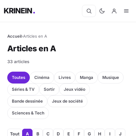
KRINEIN
Accueil
›
Articles en A
Articles en A
33 articles
Toutes
Cinéma
Livres
Manga
Musique
Séries & TV
Sortir
Jeux vidéo
Bande dessinée
Jeux de société
Sciences & Tech
Tout
A
B
C
D
E
F
G
H
I
J