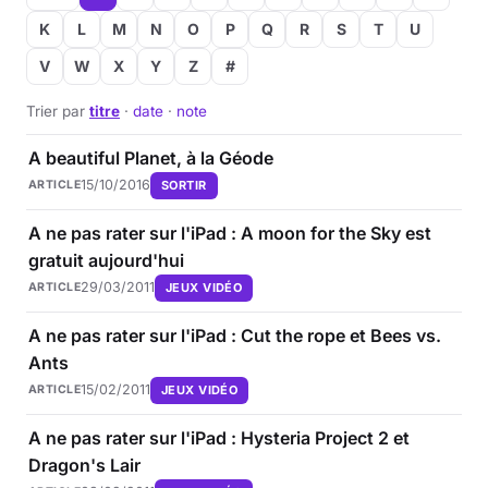
K
L
M
N
O
P
Q
R
S
T
U
V
W
X
Y
Z
#
Trier par
titre
·
date
·
note
A beautiful Planet, à la Géode
15/10/2016
SORTIR
ARTICLE
A ne pas rater sur l'iPad : A moon for the Sky est
gratuit aujourd'hui
29/03/2011
JEUX VIDÉO
ARTICLE
A ne pas rater sur l'iPad : Cut the rope et Bees vs.
Ants
15/02/2011
JEUX VIDÉO
ARTICLE
A ne pas rater sur l'iPad : Hysteria Project 2 et
Dragon's Lair