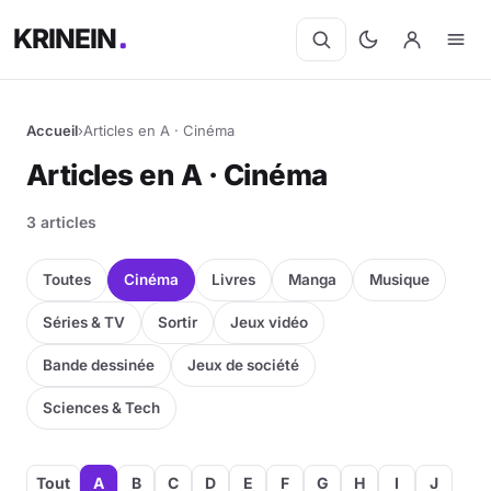
KRINEIN
Accueil
›
Articles en A · Cinéma
Articles en A · Cinéma
3 articles
Toutes
Cinéma
Livres
Manga
Musique
Séries & TV
Sortir
Jeux vidéo
Bande dessinée
Jeux de société
Sciences & Tech
Tout
A
B
C
D
E
F
G
H
I
J