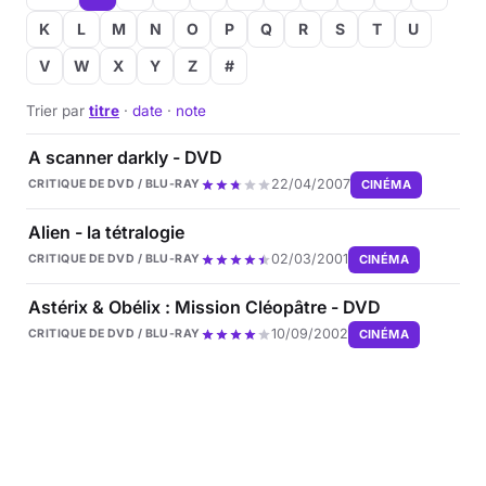
K
L
M
N
O
P
Q
R
S
T
U
V
W
X
Y
Z
#
Trier par
titre
·
date
·
note
A scanner darkly - DVD
22/04/2007
CINÉMA
CRITIQUE DE DVD / BLU-RAY
Alien - la tétralogie
02/03/2001
CINÉMA
CRITIQUE DE DVD / BLU-RAY
Astérix & Obélix : Mission Cléopâtre - DVD
10/09/2002
CINÉMA
CRITIQUE DE DVD / BLU-RAY