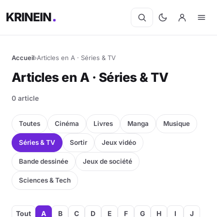
KRINEIN
Accueil
›
Articles en A · Séries & TV
Articles en A · Séries & TV
0 article
Toutes
Cinéma
Livres
Manga
Musique
Séries & TV
Sortir
Jeux vidéo
Bande dessinée
Jeux de société
Sciences & Tech
Tout
A
B
C
D
E
F
G
H
I
J