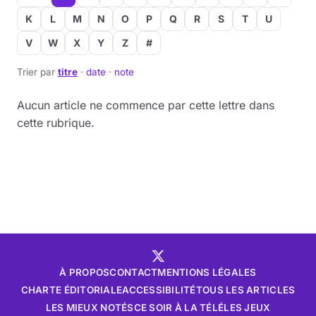
K
L
M
N
O
P
Q
R
S
T
U
V
W
X
Y
Z
#
Trier par
titre
·
date
·
note
Aucun article ne commence par cette lettre dans
cette rubrique.
À PROPOS
CONTACT
MENTIONS LÉGALES
CHARTE ÉDITORIALE
ACCESSIBILITÉ
TOUS LES ARTICLES
LES MIEUX NOTÉS
CE SOIR À LA TÉLÉ
LES JEUX