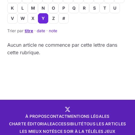
K
L
M
N
O
P
Q
R
S
T
U
V
W
X
Y
Z
#
Trier par
titre
·
date
·
note
Aucun article ne commence par cette lettre dans
cette rubrique.
À PROPOS
CONTACT
MENTIONS LÉGALES
CHARTE ÉDITORIALE
ACCESSIBILITÉ
TOUS LES ARTICLES
LES MIEUX NOTÉS
CE SOIR À LA TÉLÉ
LES JEUX