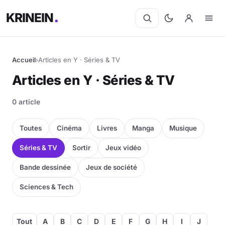
KRINEIN
Accueil
›
Articles en Y · Séries & TV
Articles en Y · Séries & TV
0 article
Toutes
Cinéma
Livres
Manga
Musique
Séries & TV
Sortir
Jeux vidéo
Bande dessinée
Jeux de société
Sciences & Tech
Tout
A
B
C
D
E
F
G
H
I
J