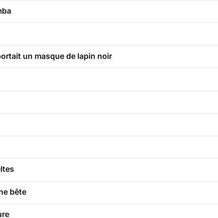
mba
ortait un masque de lapin noir
ltes
ne bête
ure