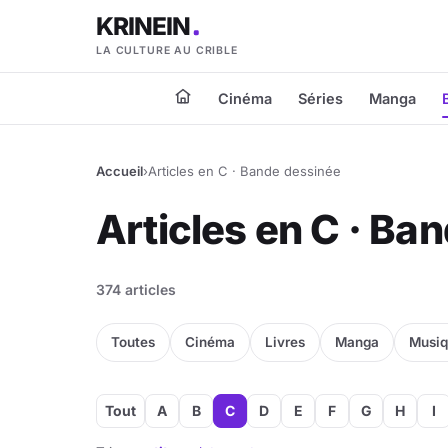
KRINEIN
LA CULTURE AU CRIBLE
Cinéma
Séries
Manga
Accueil
›
Articles en C · Bande dessinée
Articles en C · Ba
374 articles
Toutes
Cinéma
Livres
Manga
Musi
Tout
A
B
C
D
E
F
G
H
I