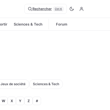
Rechercher
Ctrl K
ortir
Sciences & Tech
Forum
Jeux de société
Sciences & Tech
W
X
Y
Z
#