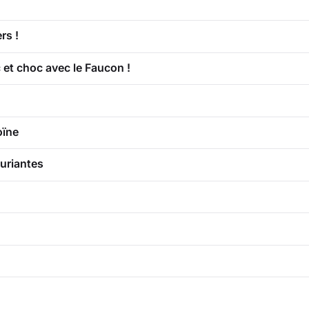
rs !
 et choc avec le Faucon !
oïne
ouriantes