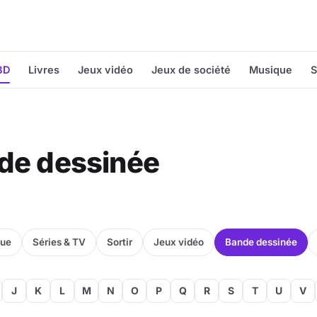
BD
Livres
Jeux vidéo
Jeux de société
Musique
S
nde dessinée
que
Séries & TV
Sortir
Jeux vidéo
Bande dessinée
J
K
L
M
N
O
P
Q
R
S
T
U
V