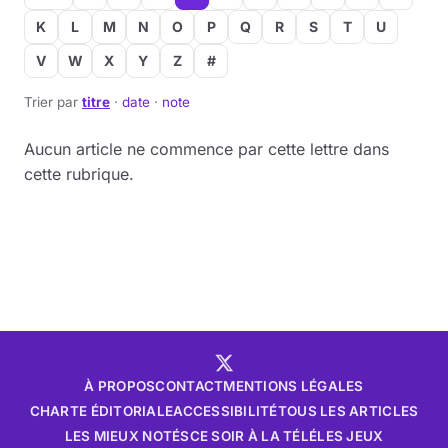
K
L
M
N
O
P
Q
R
S
T
U
V
W
X
Y
Z
#
Trier par
titre
·
date
·
note
Aucun article ne commence par cette lettre dans
cette rubrique.
À PROPOS
CONTACT
MENTIONS LÉGALES
CHARTE ÉDITORIALE
ACCESSIBILITÉ
TOUS LES ARTICLES
LES MIEUX NOTÉS
CE SOIR À LA TÉLÉ
LES JEUX