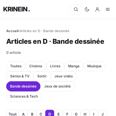
KRINEIN
Accueil
›
Articles en D · Bande dessinée
Articles en D · Bande dessinée
0 article
Toutes
Cinéma
Livres
Manga
Musique
Séries & TV
Sortir
Jeux vidéo
Bande dessinée
Jeux de société
Sciences & Tech
Tout
A
B
C
D
E
F
G
H
I
J